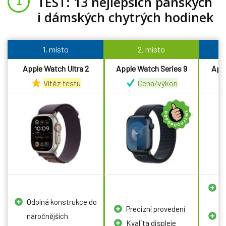
TEST: 13 nejlepších pánských
i dámských chytrých hodinek
1. místo
2. místo
Apple Watch Ultra 2
Apple Watch Series 9
Appl
Vítěz testu
Cena/výkon
K
Odolná konstrukce do
p
Precizní provedení
náročnějších
P
Kvalita displeje