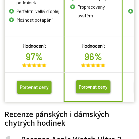
podmínek
f
Propracovaný
Perfektní velký displej
V
systém
Možnost potápění
s
p
Hodnocení:
Hodnocení:
97%
96%
Porovnat ceny
Porovnat ceny
Recenze pánských i dámských
chytrých hodinek