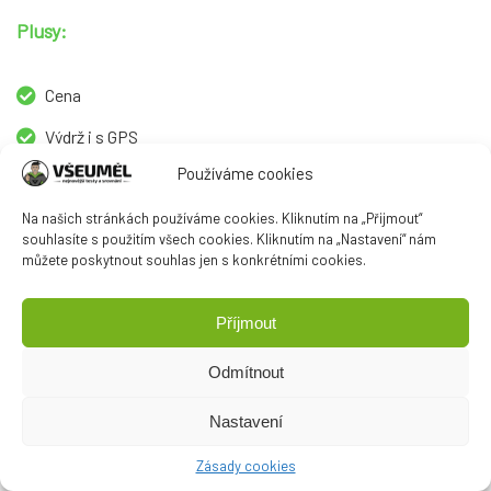
Plusy:
Cena
Výdrž i s GPS
Používáme cookies
Mnoho sportů i zdravotních funkcí
Na našich stránkách používáme cookies. Kliknutím na „Přijmout“
souhlasíte s použitím všech cookies. Kliknutím na „Nastavení“ nám
můžete poskytnout souhlas jen s konkrétními cookies.
Mínusy:
Příjmout
Nelze nic doinstalovat
Odmítnout
Nastavení
Porovnat ceny
Zásady cookies