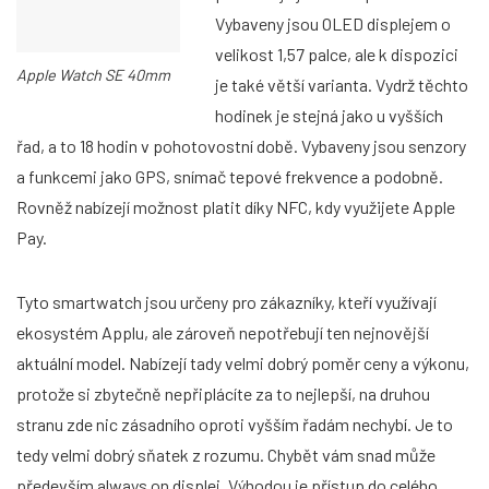
Vybaveny jsou OLED displejem o
velikost 1,57 palce, ale k dispozici
Apple Watch SE 40mm
je také větší varianta. Vydrž těchto
hodinek je stejná jako u vyšších
řad, a to 18 hodin v pohotovostní době. Vybaveny jsou senzory
a funkcemi jako GPS, snímač tepové frekvence a podobně.
Rovněž nabízejí možnost platit díky NFC, kdy využijete Apple
Pay.
Tyto smartwatch jsou určeny pro zákazníky, kteří využívají
ekosystém Applu, ale zároveň nepotřebují ten nejnovější
aktuální model. Nabízejí tady velmi dobrý poměr ceny a výkonu,
protože si zbytečně nepřiplácíte za to nejlepší, na druhou
stranu zde nic zásadního oproti vyšším řadám nechybí. Je to
tedy velmi dobrý sňatek z rozumu. Chybět vám snad může
především always on displej. Výhodou je přístup do celého