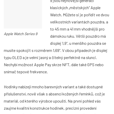
9 jsou nejnovější generací
klasických „městských“ Apple
Watch. Můžete si je pořídit ve dvou
velikostních variantách pouzdra, a
to 45 mm a 41 mm vhodnější pro
Apple Watch Series 9
dámskou ruku. Větší pouzdro má
displej 1,9“, u menšího pouzdra se
musíte spokojit s rozměrem 1,69“. V obou případech je displej
typu OLED a je velmi jasný a čitelný perfektně na slunci.
Nechybí možnost Apple Pay skrze NFT, dále také GPS nebo
snímač tepové frekvence.
Hodinky nabízejí mnoho barevných variant a také dostupné
příslušenství, nově však s absencí kožených řemínků, což je
materiál, od kterého výrobce upouští. Na první pohled vás
zaujme kvalitní konstrukce hodinek, precizní provedení