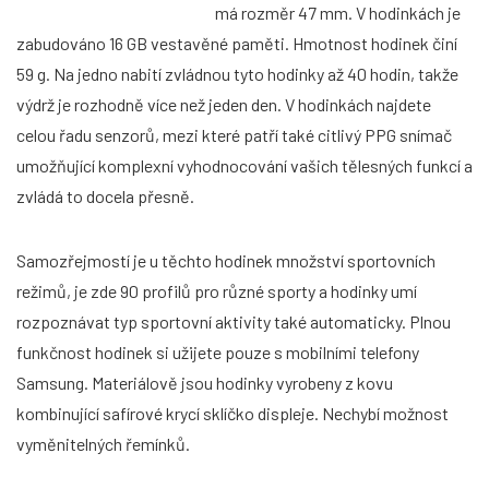
má rozměr 47 mm. V hodinkách je
zabudováno 16 GB vestavěné paměti. Hmotnost hodinek činí
59 g. Na jedno nabití zvládnou tyto hodinky až 40 hodin, takže
výdrž je rozhodně více než jeden den. V hodinkách najdete
celou řadu senzorů, mezi které patří také citlivý PPG snímač
umožňující komplexní vyhodnocování vašich tělesných funkcí a
zvládá to docela přesně.
Samozřejmostí je u těchto hodinek množství sportovních
režimů, je zde 90 profilů pro různé sporty a hodinky umí
rozpoznávat typ sportovní aktivity také automaticky. Plnou
funkčnost hodinek si užijete pouze s mobilními telefony
Samsung. Materiálově jsou hodinky vyrobeny z kovu
kombinující safírové krycí sklíčko displeje. Nechybí možnost
vyměnitelných řemínků.