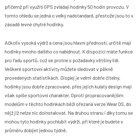
přičemž při využití GPS zvládají hodinky 50 hodin provozu. V
tomto ohledu se jedná o velký nadstandard, přestože jsou to v
zásadě levné chytré hodinky.
Ačkoliv vysoká výdrž a cena jsou hlavní předností, určitě mají
hodinky mnoho dalšího co nabídnout. K dispozici máte funkce
pro řadu sportů, což se protne s požadavky většiny lidí.
Veškeré sportovní aktivity můžete sledovat v pěkně
provedených statistikách. Displej je velmi dobře čitelný,
hodinky jsou dobře zpracované, přes jejich kulatý design mají
však spíše sportovní charakter. Oproti propracovanějším
modelům v těchto hodinkách běží ořezaná verze Wear OS, do
nějž již nelze nic doinstalovat. Na druhou stranu i díky tomu se
mohou tyto hodinky pochlubit výdrží, při které je budete v
průměru dobíjet jednou týdně.