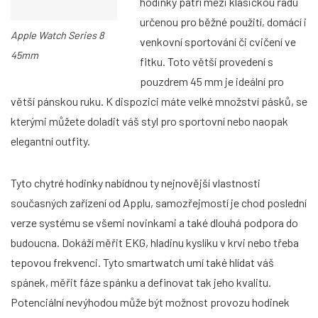
hodinky patří mezi klasickou řadu
určenou pro běžné použití, domácí i
Apple Watch Series 8
venkovní sportování či cvičení ve
45mm
fitku. Toto větší provedení s
pouzdrem 45 mm je ideální pro
větší pánskou ruku. K dispozici máte velké množství pásků, se
kterými můžete doladit váš styl pro sportovní nebo naopak
elegantní outfity.
Tyto chytré hodinky nabídnou ty nejnovější vlastnosti
současných zařízení od Applu, samozřejmostí je chod poslední
verze systému se všemi novinkami a také dlouhá podpora do
budoucna. Dokáží měřit EKG, hladinu kyslíku v krvi nebo třeba
tepovou frekvenci. Tyto smartwatch umí také hlídat váš
spánek, měřit fáze spánku a definovat tak jeho kvalitu.
Potenciální nevýhodou může být možnost provozu hodinek