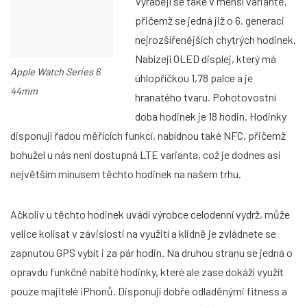
Vyrábějí se také v menší variantě,
přičemž se jedná již o 6. generaci
nejrozšířenějších chytrých hodinek.
Nabízejí OLED displej, který má
Apple Watch Series 6
úhlopříčkou 1,78 palce a je
44mm
hranatého tvaru. Pohotovostní
doba hodinek je 18 hodin. Hodinky
disponují řadou měřících funkcí, nabídnou také NFC, přičemž
bohužel u nás není dostupná LTE varianta, což je dodnes asi
největším mínusem těchto hodinek na našem trhu.
Ačkoliv u těchto hodinek uvádí výrobce celodenní vydrž, může
velice kolísat v závislosti na využití a klidně je zvládnete se
zapnutou GPS vybít i za pár hodin. Na druhou stranu se jedná o
opravdu funkčně nabité hodinky, které ale zase dokáží využít
pouze majitelé iPhonů. Disponují dobře odladěnými fitness a