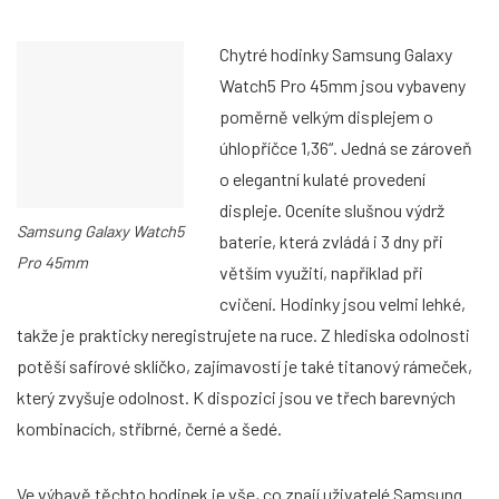
Chytré hodinky Samsung Galaxy
Watch5 Pro 45mm jsou vybaveny
poměrně velkým displejem o
úhlopříčce 1,36“. Jedná se zároveň
o elegantní kulaté provedení
displeje. Oceníte slušnou výdrž
Samsung Galaxy Watch5
baterie, která zvládá i 3 dny při
Pro 45mm
větším využití, například při
cvičení. Hodinky jsou velmi lehké,
takže je prakticky neregistrujete na ruce. Z hlediska odolnosti
potěší safírové sklíčko, zajímavostí je také titanový rámeček,
který zvyšuje odolnost. K dispozici jsou ve třech barevných
kombinacích, stříbrné, černé a šedé.
Ve výbavě těchto hodinek je vše, co znají uživatelé Samsung