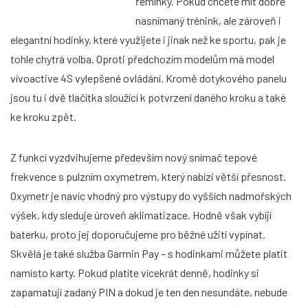
řemínky. Pokud chcete mít dobře
nasnímaný trénink, ale zároveň i
elegantní hodinky, které využijete i jinak než ke sportu, pak je
tohle chytrá volba. Oproti předchozím modelům má model
vívoactive 4S vylepšené ovládání. Kromě dotykového panelu
jsou tu i dvě tlačítka sloužící k potvrzení daného kroku a také
ke kroku zpět.
Z funkcí vyzdvihujeme především nový snímač tepové
frekvence s pulzním oxymetrem, který nabízí větší přesnost.
Oxymetr je navíc vhodný pro výstupy do vyšších nadmořských
výšek, kdy sleduje úroveň aklimatizace. Hodně však vybíjí
baterku, proto jej doporučujeme pro běžné užití vypínat.
Skvělá je také služba Garmin Pay – s hodinkami můžete platit
namísto karty. Pokud platíte vícekrát denně, hodinky si
zapamatují zadaný PIN a dokud je ten den nesundáte, nebude