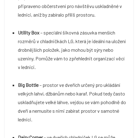
připraveno občerstvení pro návštěvu uskladněné v
lednici, aniž by zabíralo příliš prostoru.
Utility Box
– speciální šikovná zásuvka menších
rozměrů v chladničkách LG, která je ideální na uložení
drobnějších položek, jako mohou být sýry nebo
uzeniny. Pomůže vám to zpřehlednit organizaci věcí
v lednici.
Big Bottle
– prostor ve dveřích určený pro ukládání
velkých lahví, džbánům nebo karaf. Pokud tedy často
uskladňujete velké láhve, vejdou se vám pohodlně do
dveří a nemusíte s nimi zabírat prostor v samotné
lednici.
Dairy Corner
– ve dveřích chladniček LG se může