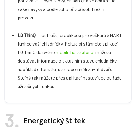
používáte. Jinými slovy, chladnička se dokáže učit
vaše návyky a podle toho přizpůsobit režim
provozu.
LG ThinQ
– zastřešující aplikace pro veškeré SMART
funkce vaší chladničky. Pokud si stáhnete aplikaci
LG ThinQ do svého
mobilního telefonu
, můžete
dostávat informace o aktuálním stavu chladničky,
například o tom, že jste zapomněli zavřít dveře.
Stejně tak můžete přes aplikaci nastavit celou řadu
užitečných funkcí.
3
Energetický štítek