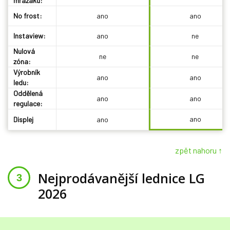
mrazáku:
No frost:
ano
ano
Instaview:
ano
ne
Nulová
ne
ne
zóna:
Výrobník
ano
ano
ledu:
Oddělená
ano
ano
regulace:
ano
Displej
ano
zpět nahoru ↑
Nejprodávanější lednice LG
2026