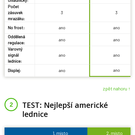
chladničky:
Počet
zásuvek
3
3
mrazáku:
No frost:
ano
ano
Oddělená
ano
ano
regulace:
Varovný
signál
ano
ano
lednice:
ano
Displej:
ano
zpět nahoru ↑
TEST: Nejlepší americké
lednice
1. místo
2. místo