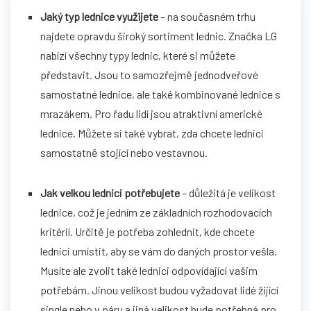
Jaký typ lednice využijete
– na současném trhu
najdete opravdu široký sortiment lednic. Značka LG
nabízí všechny typy lednic, které si můžete
představit. Jsou to samozřejmě jednodveřové
samostatné lednice, ale také kombinované lednice s
mrazákem. Pro řadu lidí jsou atraktivní americké
lednice. Můžete si také vybrat, zda chcete lednici
samostatně stojící nebo vestavnou.
Jak velkou lednici potřebujete
– důležitá je velikost
lednice, což je jedním ze základních rozhodovacích
kritérií. Určitě je potřeba zohlednit, kde chcete
lednici umístit, aby se vám do daných prostor vešla.
Musíte ale zvolit také lednici odpovídající vašim
potřebám. Jinou velikost budou vyžadovat lidé žijící
single nebo v páru a jiná velikost bude potřebná pro