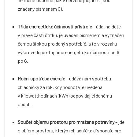
nejméně úsporné pak v červené (nejhorší jsou
značeny písmenem G).
Třída energetické účinnosti přístroje
– údaj najdete
v pravé části štítku, je uveden písmenem a vyznačen
černou šipkou pro daný spotřebič, a to v rozsahu
výše uvedené stupnice energetické účinnosti od A
po G.
Roční spotřeba energie
– udává nám spotřebu
chladničky za rok, kdy hodnota je uvedena
v kilowatthodinách (kWh) odpovídající danému
období.
Součet objemu prostoru pro mražené potraviny
– jde
o objem prostoru, kterým chladnička disponuje pro