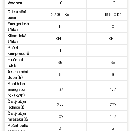
Výrobce:
LG
LG
Orientační
22 000 Kč
16 900 Kč
cena:
Energetická
B
C
třída:
Klimatická
SN-T
SN-T
třída:
Počet
1
1
kompresorů:
Hlučnost
35
35
(dB):
Akumulační
9
9
doba (h):
Spotřeba
energie za
137
172
rok (kWh):
Čistý objem
277
277
lednice (l):
Čistý objem
107
107
mrazáku (l):
Počet polic
3
3