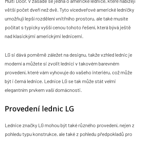
Multi Door. V zásadě se jedná o americké lednice, které nabízejí
větší počet dveří než dvě. Tyto vícedveřové americké ledničky
umožňují lepší rozdělení vnitřního prostoru, ale také musíte
počítat s typicky vyšší cenou tohoto řešení, která bývá ještě
nad klasickými americkými lednicemi.
LG si dává poměrně záležet na designu, takže vzhled lednic je
moderní a můžete si zvolit lednici v takovém barevném
provedení, které vám vyhovuje do vašeho interiéru, což může
být i černá lednice. Lednice LG se tak může stát velmi
elegantním prvkem vaší domácnosti.
Provedení lednic LG
Lednice značky LG mohou být také různého provedení, nejen z
pohledu typu konstrukce, ale také z pohledu předpokladů pro