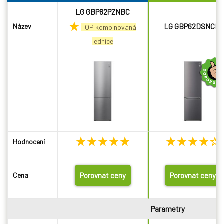
LG GBP62PZNBC
Název
LG GBP62DSNCN1
TOP kombinovaná
lednice
Hodnocení
Cena
Porovnat ceny
Porovnat ceny
Parametry