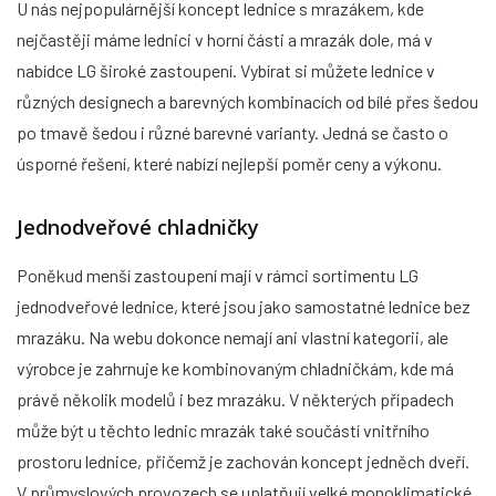
U nás nejpopulárnější koncept lednice s mrazákem, kde
nejčastěji máme lednici v horní části a mrazák dole, má v
nabídce LG široké zastoupení. Vybírat si můžete lednice v
různých designech a barevných kombinacích od bílé přes šedou
po tmavě šedou i různé barevné varianty. Jedná se často o
úsporné řešení, které nabízí nejlepší poměr ceny a výkonu.
Jednodveřové chladničky
Poněkud menší zastoupení mají v rámci sortimentu LG
jednodveřové lednice, které jsou jako samostatné lednice bez
mrazáku. Na webu dokonce nemají ani vlastní kategorii, ale
výrobce je zahrnuje ke kombinovaným chladničkám, kde má
právě několik modelů i bez mrazáku. V některých případech
může být u těchto lednic mrazák také součástí vnitřního
prostoru lednice, přičemž je zachován koncept jedněch dveří.
V průmyslových provozech se uplatňují velké monoklimatické