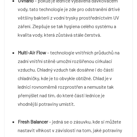
UVnano
– pokud je lednice vybavena dávkovačem
vody, tato technologie je zde pro odstranění drtivé
většiny bakterií z vodní trysky prostřednictvím UV
záření. Zlepšuje se tak hygiena celého systému a
kvalita vody, která zůstává stále čerstvá.
Multi-Air Flow
– technologie vnitřních průduchů na
zadní vnitřní stěně umožní rozšířenou cirkulaci
vzduchu. Chladný vzduch tak dosáhne i do částí
chladničky, kde je to obvykle obtížné. Chlad je v
lednici rovnoměrně rozprostřen a nemusíte tak
přemýšlet nad tím, do které části lednice je
vhodnější potraviny umístit.
Fresh Balancer
– jedná se o zásuvku, kde si můžete
nastavit vlhkost v závislosti na tom, jaké potraviny