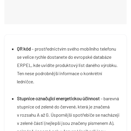
QR kód
– prostřednictvím svého mobilního telefonu
se velice rychle dostanete do evropské databáze
ERPEL, kde uvidíte produktový list daného výrobku.
Ten nese podrobnější informace o konkrétní
ledničce.
Stupnice označující energetickou účinnost
– barevná
stupnice od zelené do červené, která je značená
v rozsahu A až G. Úspornější spotřebiče se nacházejí
v zelené části (nejlepší jsou značeny písmenem A),