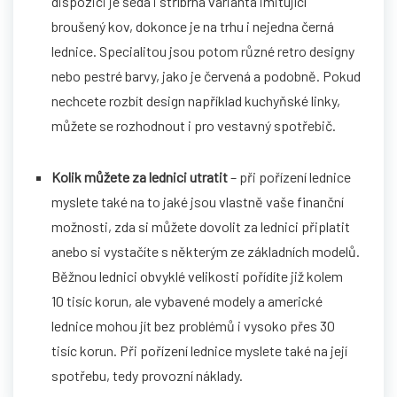
dispozici je šedá i stříbrná varianta imitující
broušený kov, dokonce je na trhu i nejedna černá
lednice. Specialitou jsou potom různé retro designy
nebo pestré barvy, jako je červená a podobně. Pokud
nechcete rozbít design například kuchyňské linky,
můžete se rozhodnout i pro vestavný spotřebič.
Kolik můžete za lednici utratit
– při pořízení lednice
myslete také na to jaké jsou vlastně vaše finanční
možnosti, zda si můžete dovolit za lednici připlatit
anebo si vystačíte s některým ze základních modelů.
Běžnou lednici obvyklé velikosti pořídíte již kolem
10 tisíc korun, ale vybavené modely a americké
lednice mohou jít bez problémů i vysoko přes 30
tisíc korun. Při pořízení lednice myslete také na její
spotřebu, tedy provozní náklady.