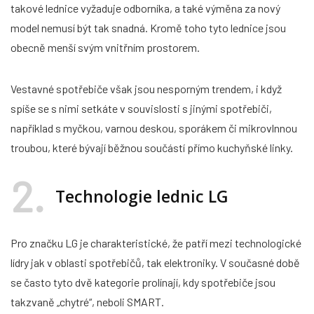
takové lednice vyžaduje odborníka, a také výměna za nový
model nemusí být tak snadná. Kromě toho tyto lednice jsou
obecně menší svým vnitřním prostorem.
Vestavné spotřebiče však jsou nesporným trendem, i když
spíše se s nimi setkáte v souvislosti s jinými spotřebiči,
například s myčkou, varnou deskou, sporákem či mikrovlnnou
troubou, které bývají běžnou součástí přímo kuchyňské linky.
2
Technologie lednic LG
Pro značku LG je charakteristické, že patří mezi technologické
lídry jak v oblasti spotřebičů, tak elektroniky. V současné době
se často tyto dvě kategorie prolínají, kdy spotřebiče jsou
takzvaně „chytré“, neboli SMART.