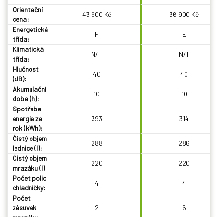
Orientační
43 900 Kč
36 900 Kč
cena:
Energetická
F
E
třída:
Klimatická
N/T
N/T
třída:
Hlučnost
40
40
(dB):
Akumulační
10
10
doba (h):
Spotřeba
energie za
393
314
rok (kWh):
Čistý objem
288
286
lednice (l):
Čistý objem
220
220
mrazáku (l):
Počet polic
4
4
chladničky:
Počet
zásuvek
2
6