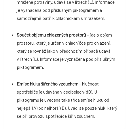
mražené potraviny, udává se v litrech (L). Informace
je vyznačena pod příslušným piktogramem a
samozřejmě patří k chladničkám s mrazákem.
Součet objemu chlazených prostorů
– jde o objem
prostoru, který je určen v chladničce pro chlazení,
který se rovněž jako v předchozím případě udává
v litrech (L). Informace je vyznačena pod příslušným
piktogramem.
Emise hluku šířeného vzduchem
– hlučnost
spotřebiče je udávána v decibelech (dB). U
piktogramu je uvedena také třída emise hluku od
nejlepší (A) po nejhorší (D). Uvádí se pouze hluk, který
se při provozu spotřebiče šíří vzduchem.