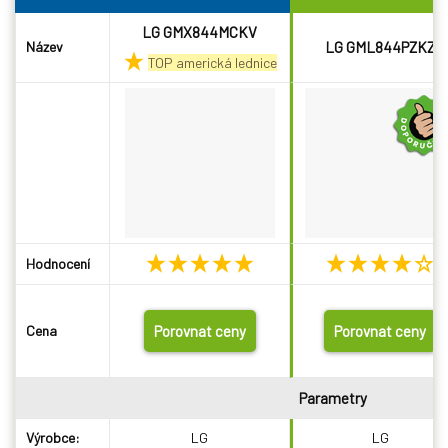
LG GMX844MCKV
Název
LG GML844PZKZ
TOP americká lednice
Hodnocení
Cena
Porovnat ceny
Porovnat ceny
Parametry
Výrobce:
LG
LG