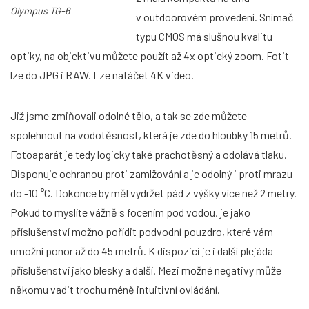
Olympus TG-6
v outdoorovém provedení. Snímač
typu CMOS má slušnou kvalitu
optiky, na objektivu můžete použít až 4x optický zoom. Fotit
lze do JPG i RAW. Lze natáčet 4K video.
Již jsme zmiňovali odolné tělo, a tak se zde můžete
spolehnout na vodotěsnost, která je zde do hloubky 15 metrů.
Fotoaparát je tedy logicky také prachotěsný a odolává tlaku.
Disponuje ochranou proti zamlžování a je odolný i proti mrazu
do -10 °C. Dokonce by měl vydržet pád z výšky více než 2 metry.
Pokud to myslíte vážně s focením pod vodou, je jako
příslušenství možno pořídit podvodní pouzdro, které vám
umožní ponor až do 45 metrů. K dispozici je i další plejáda
příslušenství jako blesky a další. Mezi možné negativy může
někomu vadit trochu méně intuitivní ovládání.