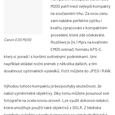
M200 patří mezi nejlepší kompakty
na současném trhu. Za svou cenu
vám nabídne perfektní optiku i
kvalitu zpracování v kompaktním
provedení, které zde očekáváte.
Canon EOS M200
Rozlišení je 24,1 Mpix na kvalitním
CMOS snímači formátu APS-C,
který si poradí i s horšími světelnými podmínkami. Umí
například skládat noční snímek z několika dalších, a tím
dosáhnout optimálních výsledků. Fotit můžete do JPEG i RAW.
Výhodou tohoto kompaktu je bezpochyby skutečnost, že
nabízí vyměnitelné objektivy. Díky tomu můžete posunout své
fotografie na zcela novou úroveň. Lze využít dokonce redukci,
která umožňuje použití také objektivů z DSLR. Z hlediska
komfortu ovládání a tvorby kompozice se vám bude líbit také