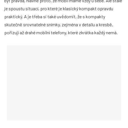
být pravda, hlavně proto, že mobil máme vždy u sebe. Ale stále
je spoustu situací, pro které je klasický kompakt opravdu
praktický. A je třeba si také uvědomit, že s kompakty
skutečně srovnatelné snímky, zejména v detailu a kresbě,
pořizují až drahé mobilní telefony, které zkrátka každý nemá.