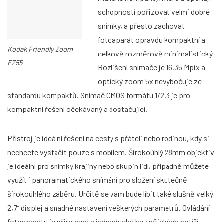
schopností pořizovat velmi dobré
snímky, a přesto zachovat
fotoaparát opravdu kompaktní a
Kodak Friendly Zoom
celkově rozměrově minimalistický.
FZ55
Rozlišení snímače je 16,35 Mpix a
optický zoom 5x nevybočuje ze
standardu kompaktů. Snímač CMOS formátu 1/2,3 je pro
kompaktní řešení očekávaný a dostačující.
Přístroj je ideální řešení na cesty s přáteli nebo rodinou, kdy si
nechcete vystačit pouze s mobilem. Širokoúhlý 28mm objektiv
je ideální pro snímky krajiny nebo skupin lidí, případně můžete
využít i panoramatického snímání pro složení skutečně
širokoúhlého záběru. Určitě se vám bude líbit také slušně velký
2,7“ displej a snadné nastavení veškerých parametrů. Ovládání
fotoaparátu je přirozené a jednoduché bez nějakých potíží.