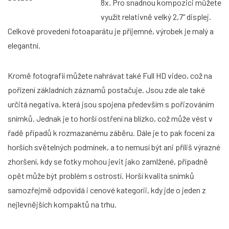
8x. Pro snadnou kompozici můžete
využít relativně velký 2,7“ displej.
Celkové provedení fotoaparátu je příjemné, výrobek je malý a
elegantní.
Kromě fotografií můžete nahrávat také Full HD video, což na
pořízení základních záznamů postačuje. Jsou zde ale také
určitá negativa, která jsou spojena především s pořizováním
snímků. Jednak je to horší ostření na blízko, což může vést v
řadě případů k rozmazanému záběru. Dále je to pak focení za
horších světelných podmínek, a to nemusí být ani příliš výrazné
zhoršení, kdy se fotky mohou jevit jako zamlžené, případně
opět může být problém s ostrostí. Horší kvalita snímků
samozřejmě odpovídá i cenové kategorii, kdy jde o jeden z
nejlevnějších kompaktů na trhu.