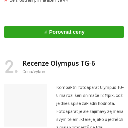
Porovnat ceny
2
Recenze Olympus TG-6
Cena/výkon
Kompaktní fotoaparát Olympus TG-
6 má rozlišení snímače 12 Mpix, což
je dnes spíše základní hodnota.
Fotoaparát je ale zajímavý zejména
svým tělem, které je jako u jedněch
z mála kompaktů na trhu