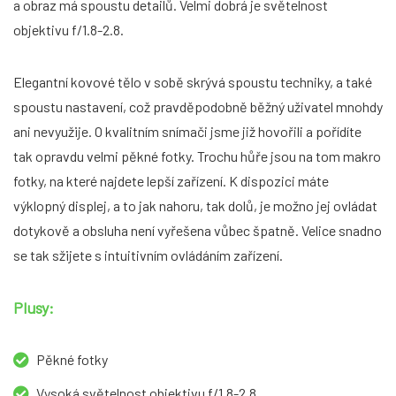
a obraz má spoustu detailů. Velmi dobrá je světelnost
objektivu f/1.8-2.8.
Elegantní kovové tělo v sobě skrývá spoustu techniky, a také
spoustu nastavení, což pravděpodobně běžný uživatel mnohdy
ani nevyužije. O kvalitním snímači jsme již hovořili a pořídíte
tak opravdu velmi pěkné fotky. Trochu hůře jsou na tom makro
fotky, na které najdete lepší zařízení. K dispozici máte
výklopný displej, a to jak nahoru, tak dolů, je možno jej ovládat
dotykově a obsluha není vyřešena vůbec špatně. Velice snadno
se tak sžijete s intuitivním ovládáním zařízení.
Plusy:
Pěkné fotky
Vysoká světelnost objektivu f/1.8-2.8