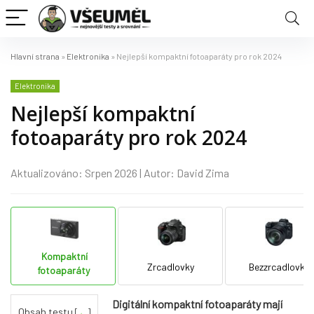
Hlavní strana
»
Elektronika
»
Nejlepší kompaktní fotoaparáty pro rok 2024
Elektronika
Nejlepší kompaktní
fotoaparáty pro rok 2024
Aktualizováno: Srpen 2026 | Autor: David Zima
Kompaktní
Zrcadlovky
Bezzrcadlovky
fotoaparáty
Digitální kompaktní fotoaparáty mají
Obsah testu
[
←
]