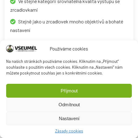
Ve stejné kategorii srovnatelná kvalita výstupu se
zrcadlovkami
Stejně jako u zrcadlovek mnoho objektivů a bohaté
nastavení
Používáme cookies
Nevýhody
Na našich stránkách používáme cookies. Kliknutím na „Přijmout“
Vysoká cena
souhlasíte s použitím všech cookies. Kliknutím na „Nastavení“ nám
můžete poskytnout souhlas jen s konkrétními cookies.
Pro amatéry méně vhodné
Příjmout
Odmítnout
Polaroidy a Instaxy
Nastavení
Tak trochu zvláštní skupinou jsou
Polaroidy a Instaxy
. Jedná
Zásady cookies
se totiž o přístroje, které dokáží instantně vyvolat fotografie