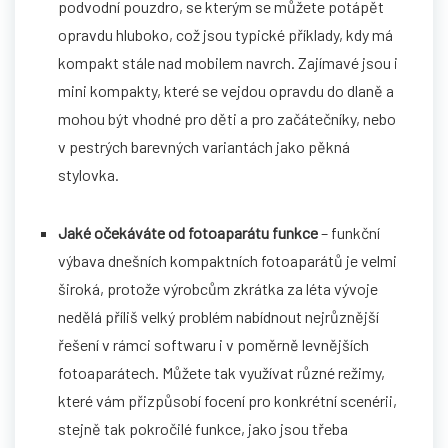
podvodní pouzdro, se kterým se můžete potápět
opravdu hluboko, což jsou typické příklady, kdy má
kompakt stále nad mobilem navrch. Zajímavé jsou i
mini kompakty, které se vejdou opravdu do dlaně a
mohou být vhodné pro děti a pro začátečníky, nebo
v pestrých barevných variantách jako pěkná
stylovka.
Jaké očekáváte od fotoaparátu funkce
– funkční
výbava dnešních kompaktních fotoaparátů je velmi
široká, protože výrobcům zkrátka za léta vývoje
nedělá příliš velký problém nabídnout nejrůznější
řešení v rámci softwaru i v poměrně levnějších
fotoaparátech. Můžete tak využívat různé režimy,
které vám přizpůsobí focení pro konkrétní scenérii,
stejně tak pokročilé funkce, jako jsou třeba