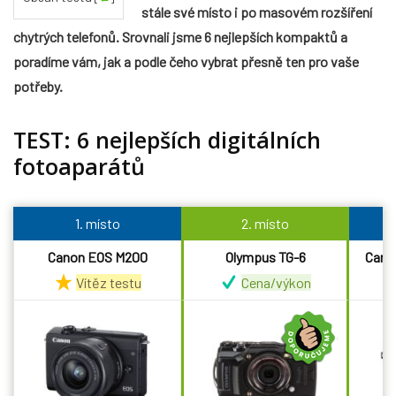
stále své místo i po masovém rozšíření
chytrých telefonů. Srovnali jsme 6 nejlepších kompaktů a
poradíme vám, jak a podle čeho vybrat přesně ten pro vaše
potřeby.
TEST: 6 nejlepších digitálních
fotoaparátů
1. místo
2. místo
Canon EOS M200
Olympus TG-6
Cano
Vítěz testu
Cena/výkon