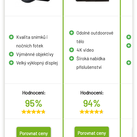
Odolné outdoorové
Kvalita snímků i
P
tělo
nočních fotek
V
4K video
Výměnné objektivy
o
Široká nabídka
Velký výklopný displej
I
příslušenství
Hodnocení:
Hodnocení:
95%
94%
Porovnat ceny
Porovnat ceny