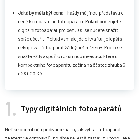
Jaká by měla být cena
– každý má jinou představu o
ceně kompaktního fotoaparátu. Pokud pořizujete
digitální fotoaparát pro děti, asi se budete snažit
spíše ušetřit. Pokud vám ale jde o kvalitu, je lepší si
nekupovat fotoaparát žádný než mizerný. Proto se
snažte vždy aspoň o rozumnou investici, která u
kompaktního fotoaparátu začíná na částce zhruba 6
až 8 000 Kč.
1
Typy digitálních fotoaparátů
Než se podrobněji podíváme na to, jak vybrat fotoaparát
z kategorie kompaktů, pojďme se ještě zastavit u toho, jaká