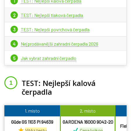
TEST: Nejlepší kalová čerpadla
TEST: Nejlepší tlaková čerpadla
TEST: Nejlepší povrchová čerpadla
Nejprodávanější zahradní čerpadla 2026
Jak vybrat zahradní čerpadlo
TEST: Nejlepší kalová
čerpadla
1. místo
2. místo
Güde GS 1103 Pl 94639
GARDENA 16000 9042-20
Field
Vítěz testu
Cena/výkon