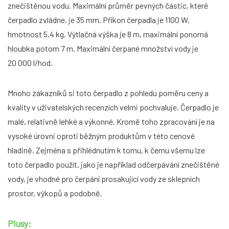
znečištěnou vodu. Maximální průměr pevných částic, které
čerpadlo zvládne, je 35 mm. Příkon čerpadla je 1100 W,
hmotnost 5,4 kg. Výtlačná výška je 8 m, maximální ponorná
hloubka potom 7 m. Maximální čerpané množství vody je
20 000 l/hod.
Mnoho zákazníků si toto čerpadlo z pohledu poměru ceny a
kvality v uživatelských recenzích velmi pochvaluje. Čerpadlo je
malé, relativně lehké a výkonné. Kromě toho zpracování je na
vysoké úrovni oproti běžným produktům v této cenové
hladině. Zejména s přihlédnutím k tomu, k čemu všemu lze
toto čerpadlo použít, jako je například odčerpávání znečištěné
vody, je vhodné pro čerpání prosakující vody ze sklepních
prostor, výkopů a podobně.
Plusy: