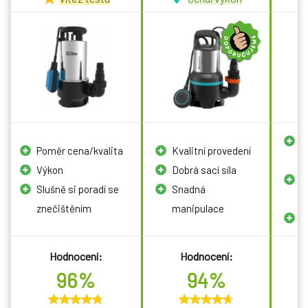
V
Poměr cena/kvalita
Kvalitní provedení
k
Výkon
Dobrá sací síla
D
Slušně si poradí se
Snadná
z
znečištěním
manipulace
S
Hodnocení:
Hodnocení:
96%
94%