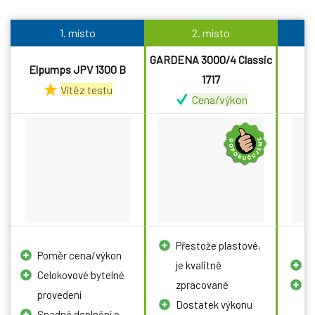
1. místo
2. místo
GARDENA 3000/4 Classic
Elpumps JPV 1300 B
1717
Vítěz testu
Cena/výkon
Přestože plastové,
Poměr cena/výkon
je kvalitně
N
Celokovové bytelné
zpracované
D
provedení
Dostatek výkonu
n
Snadné doplnění o