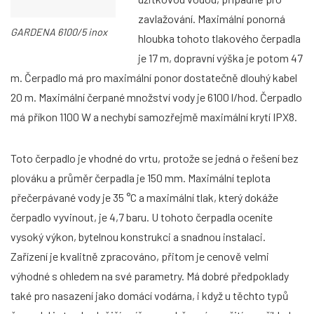
zavlažování. Maximální ponorná
GARDENA 6100/5 inox
hloubka tohoto tlakového čerpadla
je 17 m, dopravní výška je potom 47
m. Čerpadlo má pro maximální ponor dostatečně dlouhý kabel
20 m. Maximální čerpané množství vody je 6100 l/hod. Čerpadlo
má příkon 1100 W a nechybí samozřejmě maximální krytí IPX8.
Toto čerpadlo je vhodné do vrtu, protože se jedná o řešení bez
plováku a průměr čerpadla je 150 mm. Maximální teplota
přečerpávané vody je 35 °C a maximální tlak, který dokáže
čerpadlo vyvinout, je 4,7 baru. U tohoto čerpadla oceníte
vysoký výkon, bytelnou konstrukci a snadnou instalaci.
Zařízení je kvalitně zpracováno, přitom je cenově velmi
výhodné s ohledem na své parametry. Má dobré předpoklady
také pro nasazení jako domácí vodárna, i když u těchto typů