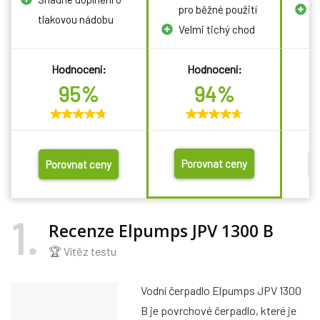
pro běžné použití
K
tlakovou nádobu
Velmi tichý chod
Hodnocení:
Hodnocení:
95%
94%
Porovnat ceny
Porovnat ceny
1
Recenze Elpumps JPV 1300 B
🏆 Vítěz testu
Vodní čerpadlo Elpumps JPV 1300
B je povrchové čerpadlo, které je