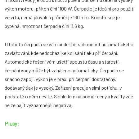
výkon motoru, příkon činí 1100 W. Čerpadlo je ideální pro použití
ve vrtu, nemá plovák a průměr je 160 mm. Konstrukce je
bytelná, hmotnost čerpadla činí 11,6 kg.
U tohoto čerpadla se vám bude líbit schopnost automatického
zavlažování, kde nedochází ke kolísání tlaku při čerpání.
Automatické řešení vám ušetří spoustu času a starostí,
čerpání vody může být zahájeno automaticky. Čerpadlo se
snadno zapojí, výkon je v praxi při čerpání dostatečný,
dodávaný tlak je vysoký. Zařízení pracuje velmi potichu, v
podstatě o něm nevíte. S ohledem na poměr ceny a kvality zde
nelze najít významnější negativa.
Plusy: