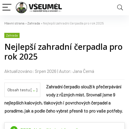
Hlavní strana
»
Zahrada
»
Nejlepší zahradní čerpadla pro rok 2025
Zahrada
Nejlepší zahradní čerpadla pro
rok 2025
Aktualizováno: Srpen 2026 | Autor: Jana Černá
Zahradní čerpadlo slouží k přečerpávání
Obsah testu
[
←
]
vody z různých míst. Srovnali jsme 9
nejlepších kalových, tlakových i povrchových čerpadel a
poradíme, jak a podle čeho vybrat přesně to pro vaše potřeby.