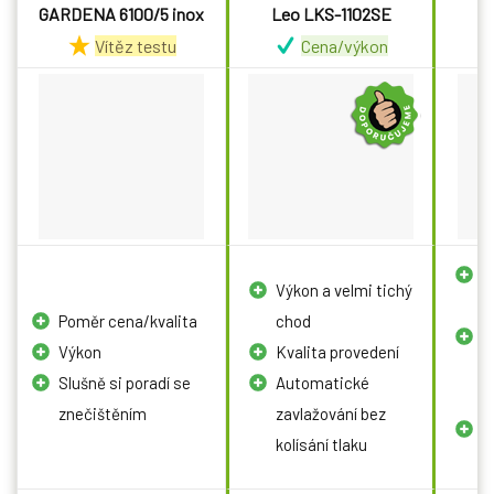
GARDENA 6100/5 inox
Leo LKS-1102SE
P
Vítěz testu
Cena/výkon
B
Výkon a velmi tichý
p
Poměr cena/kvalita
chod
V
Výkon
Kvalita provedení
r
Slušně si poradí se
Automatické
t
znečištěním
zavlažování bez
L
kolísání tlaku
c