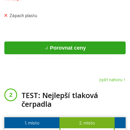
Zápach plastu
Porovnat ceny
zpět nahoru ↑
TEST: Nejlepší tlaková
čerpadla
1. místo
2. místo