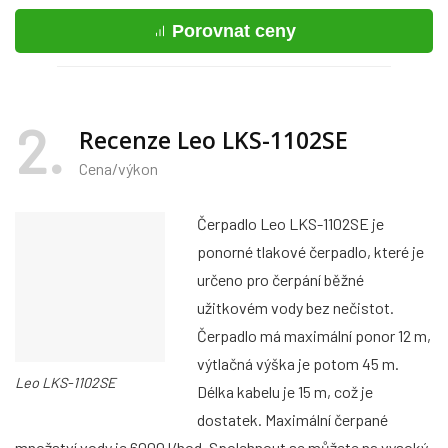
Porovnat ceny
2
Recenze Leo LKS-1102SE
Cena/výkon
Čerpadlo Leo LKS-1102SE je
ponorné tlakové čerpadlo, které je
určeno pro čerpání běžné
užitkovém vody bez nečistot.
Čerpadlo má maximální ponor 12 m,
výtlačná výška je potom 45 m.
Leo LKS-1102SE
Délka kabelu je 15 m, což je
dostatek. Maximální čerpané
množství vody je 6000 l/hod. Spolehnout se můžete na vysoký