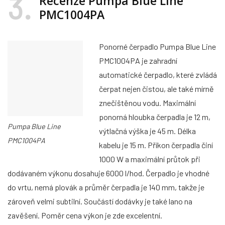
3
Recenze Pumpa Blue Line
PMC1004PA
Ponorné čerpadlo Pumpa Blue Line
PMC1004PA je zahradní
automatické čerpadlo, které zvládá
čerpat nejen čistou, ale také mírně
znečištěnou vodu. Maximální
ponorná hloubka čerpadla je 12 m,
Pumpa Blue Line
výtlačná výška je 45 m. Délka
PMC1004PA
kabelu je 15 m. Příkon čerpadla činí
1000 W a maximální průtok při
dodávaném výkonu dosahuje 6000 l/hod. Čerpadlo je vhodné
do vrtu, nemá plovák a průměr čerpadla je 140 mm, takže je
zároveň velmi subtilní. Součástí dodávky je také lano na
zavěšení. Poměr cena výkon je zde excelentní.