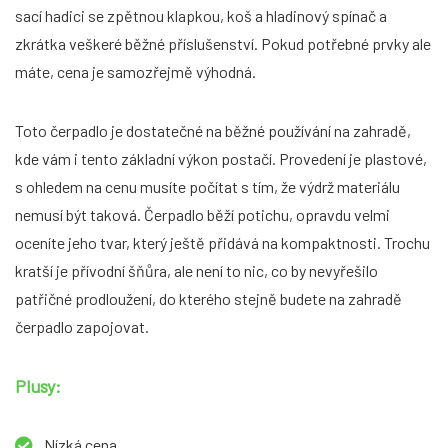
sací hadici se zpětnou klapkou, koš a hladinový spínač a
zkrátka veškeré běžné příslušenství. Pokud potřebné prvky ale
máte, cena je samozřejmě výhodná.
Toto čerpadlo je dostatečné na běžné používání na zahradě,
kde vám i tento základní výkon postačí. Provedení je plastové,
s ohledem na cenu musíte počítat s tím, že výdrž materiálu
nemusí být taková. Čerpadlo běží potichu, opravdu velmi
oceníte jeho tvar, který ještě přidává na kompaktnosti. Trochu
kratší je přívodní šňůra, ale není to nic, co by nevyřešilo
patřičné prodloužení, do kterého stejně budete na zahradě
čerpadlo zapojovat.
Plusy:
Nízká cena