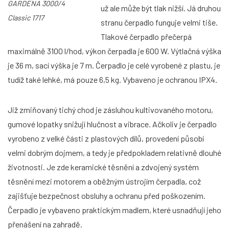
GARDENA 3000/4
už ale může být tlak nižší. Já druhou
Classic 1717
stranu čerpadlo funguje velmi tiše.
Tlakové čerpadlo přečerpá
maximálně 3100 l/hod, výkon čerpadla je 600 W. Výtlačná výška
je 36 m, sací výška je 7 m. Čerpadlo je celé vyrobené z plastu, je
tudíž také lehké, má pouze 6,5 kg. Vybaveno je ochranou IPX4.
Již zmiňovaný tichý chod je zásluhou kultivovaného motoru,
gumové lopatky snižují hlučnost a vibrace. Ačkoliv je čerpadlo
vyrobeno z velké části z plastových dílů, provedení působí
velmi dobrým dojmem, a tedy je předpokladem relativně dlouhé
životnosti. Je zde keramické těsnění a zdvojený systém
těsnění mezi motorem a oběžným ústrojím čerpadla, což
zajišťuje bezpečnost obsluhy a ochranu před poškozením.
Čerpadlo je vybaveno praktickým madlem, které usnadňují jeho
přenášení na zahradě.