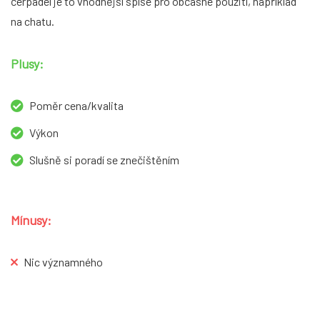
čerpadel je to vhodnější spíše pro občasné použití, například
na chatu.
Plusy:
Poměr cena/kvalita
Výkon
Slušně si poradí se znečištěním
Mínusy:
Nic významného