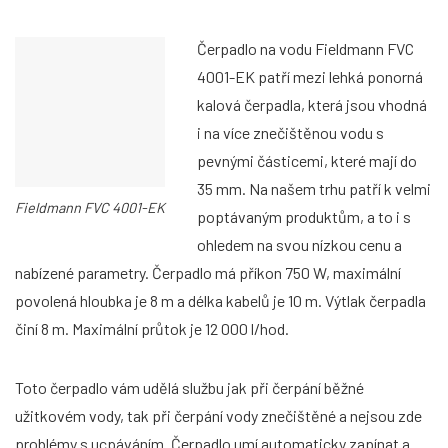
Čerpadlo na vodu Fieldmann FVC
4001-EK patří mezi lehká ponorná
kalová čerpadla, která jsou vhodná
i na více znečištěnou vodu s
pevnými částicemi, které mají do
35 mm. Na našem trhu patří k velmi
Fieldmann FVC 4001-EK
poptávaným produktům, a to i s
ohledem na svou nízkou cenu a
nabízené parametry. Čerpadlo má příkon 750 W, maximální
povolená hloubka je 8 m a délka kabelů je 10 m. Výtlak čerpadla
činí 8 m. Maximální průtok je 12 000 l/hod.
Toto čerpadlo vám udělá službu jak při čerpání běžné
užitkovém vody, tak při čerpání vody znečištěné a nejsou zde
problémy s ucpáváním. Čerpadlo umí automaticky zapínat a