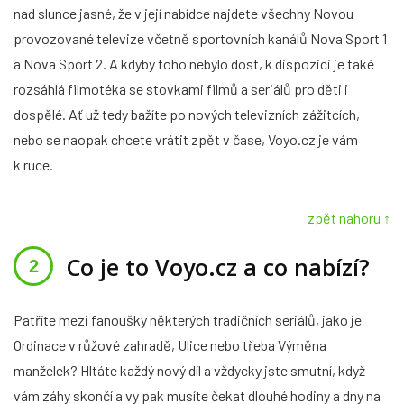
nad slunce jasné, že v její nabídce najdete všechny Novou
provozované televize včetně sportovních kanálů Nova Sport 1
a Nova Sport 2. A kdyby toho nebylo dost, k dispozici je také
rozsáhlá filmotéka se stovkami filmů a seriálů pro děti i
dospělé. Ať už tedy bažíte po nových televizních zážitcích,
nebo se naopak chcete vrátit zpět v čase, Voyo.cz je vám
k ruce.
zpět nahoru ↑
Co je to Voyo.cz a co nabízí?
Patříte mezi fanoušky některých tradičních seriálů, jako je
Ordinace v růžové zahradě, Ulice nebo třeba Výměna
manželek? Hltáte každý nový díl a vždycky jste smutní, když
vám záhy skončí a vy pak musíte čekat dlouhé hodiny a dny na