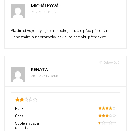
MICHÁLKOVÁ
12. 2. 2025 v 19:20
Platím si Voyo, byla jsem i spokojena, ale před pár dny mi
ikona zmizela z obrazovky, tak si to nemohu přehrávat.
Odpovědět
RENATA
26. 1. 2024 v 13:09
1.85
Funkce
80
Cena
60
Spolehlivost a
stabilita
10