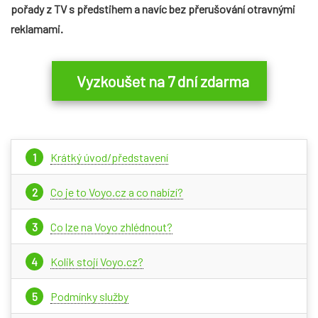
pořady z TV s předstihem a navíc bez přerušování otravnými
reklamami.
Vyzkoušet na 7 dní zdarma
Krátký úvod/představení
Co je to Voyo.cz a co nabízí?
Co lze na Voyo zhlédnout?
Kolik stojí Voyo.cz?
Podmínky služby