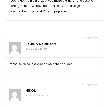
Dobrý den, je možné, že chyba může být na straně Vašeho
připojení nebo webového prohlížeče. Doporučujeme
zkontrolovat rychlost Vašeho připojení.
Odpovědět
REGINA DEDINSKÁ
5. 8. 2023 v 15:59
Pořád se to seká a vypadává, nenačítá, děs:((
Odpovědět
NIKOL
27. 5. 2023 v 19:22