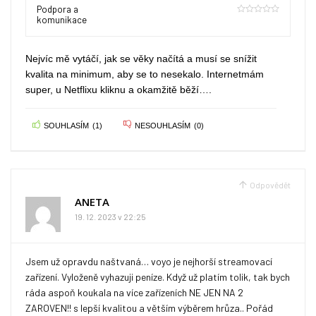
Podpora a
komunikace
0
Nejvíc mě vytáčí, jak se věky načítá a musí se snížit
kvalita na minimum, aby se to nesekalo. Internetmám
super, u Netflixu kliknu a okamžitě běží….
SOUHLASÍM
(
1
)
NESOUHLASÍM
(
0
)
Odpovědět
ANETA
19. 12. 2023 v 22:25
Jsem už opravdu naštvaná… voyo je nejhorší streamovací
zařízení. Vyloženě vyhazuji peníze. Když už platím tolik, tak bych
ráda aspoň koukala na více zařízeních NE JEN NA 2
ZAROVEN!! s lepší kvalitou a větším výběrem hrůza.. Pořád