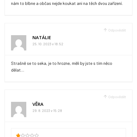
nám to blbne a občas nejde koukat ani na těch dvou zařízení.
Odpovědět
NATÁLIE
25. 10. 2023 v 18:52
Strašně se to seka, je to hrozne, měli by jste s tím něco
dělat…
Odpovědět
VĚRA
29. 8. 2023 v 15:28