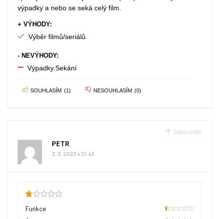
výpadky a nebo se seká celý film.
+ VÝHODY:
Výběr filmů/seriálů.
- NEVÝHODY:
Výpadky.Sekání
SOUHLASÍM
(
1
)
NESOUHLASÍM
(
0
)
Odpovědět
PETR
2. 3. 2023 v 21:43
0.75
Funkce
10