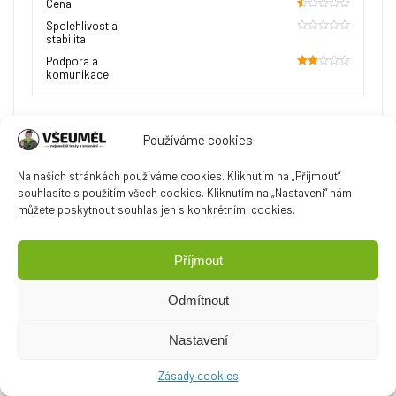
Cena
10
Spolehlivost a
stabilita
0
Podpora a
komunikace
40
kvalita neskutečná bida
Používáme cookies
+ VÝHODY:
Cena
Na našich stránkách používáme cookies. Kliknutím na „Přijmout“
souhlasíte s použitím všech cookies. Kliknutím na „Nastavení“ nám
- NEVÝHODY:
můžete poskytnout souhlas jen s konkrétními cookies.
Kvalita asi úměrná ceně. Jinak si nedovedu vysvětlit.
Na dnešní dobu silné zaostává za konkurenci. Raději
Příjmout
připlatit u konkurence a má člověk obraz a zvuk
prvotřídní
Odmítnout
SOUHLASÍM
(
0
)
NESOUHLASÍM
(
0
)
Nastavení
Zásady cookies