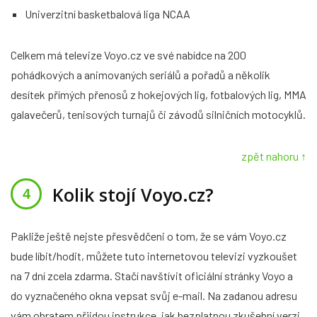
Univerzitní basketbalová liga NCAA
Celkem má televize Voyo.cz ve své nabídce na 200
pohádkových a animovaných seriálů a pořadů a několik
desítek přímých přenosů z hokejových lig, fotbalových lig, MMA
galavečerů, tenisových turnajů či závodů silničních motocyklů.
zpět nahoru ↑
Kolik stojí Voyo.cz?
Pakliže ještě nejste přesvědčeni o tom, že se vám Voyo.cz
bude líbit/hodit, můžete tuto internetovou televizi vyzkoušet
na 7 dní zcela zdarma. Stačí navštívit oficiální stránky Voyo a
do vyznačeného okna vepsat svůj e-mail. Na zadanou adresu
vám obratem přijdou instrukce, jak bezplatnou zkušební verzi