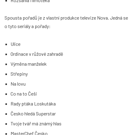
Rozsáhlá filmotéka
Spousta pořadů je z vlastní produkce televize Nova. Jedná se
o tyto seriály a pořady:
Ulice
Ordinace v růžové zahradě
Výměna manželek
Střepiny
Na lovu
Co na to Češi
Rady ptáka Loskutáka
Česko hledá Superstar
Tvoje tvář má známý hlas
MasterChef Česko