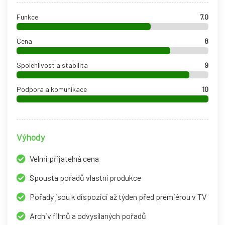
Funkce
7.0
Cena
8
Spolehlivost a stabilita
9
Podpora a komunikace
10
Výhody
Velmi přijatelná cena
Spousta pořadů vlastní produkce
Pořady jsou k dispozici až týden před premiérou v TV
Archiv filmů a odvysílaných pořadů