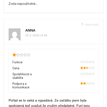
Zcela nepoužitelné…
Odpovědět
ANNA
23. 5. 2023 v 9:48
1.1
Funkce
0
Cena
50
Spolehlivost a
stabilita
0
Podpora a
komunikace
40
Pořád se to seká a vypadává. Ze začátku jsem byla
spokojená teď uvažuji že zruším předplatné. Furt jsou