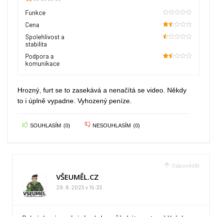
0.85
Funkce
0
Cena
30
Spolehlivost a
stabilita
10
Podpora a
komunikace
30
Hrozný, furt se to zasekává a nenačítá se video. Někdy
to i úplně vypadne. Vyhozený peníze.
SOUHLASÍM
(
0
)
NESOUHLASÍM
(
0
)
Odpovědět
VŠEUMĚL.CZ
29. 8. 2023 v 15:33