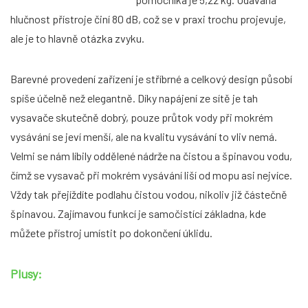
hlučnost přístroje činí 80 dB, což se v praxi trochu projevuje,
ale je to hlavně otázka zvyku.
Barevné provedení zařízení je stříbrné a celkový design působí
spíše účelně než elegantně. Díky napájení ze sítě je tah
vysavače skutečně dobrý, pouze průtok vody při mokrém
vysávání se jeví menší, ale na kvalitu vysávání to vliv nemá.
Velmi se nám líbily oddělené nádrže na čistou a špinavou vodu,
čímž se vysavač při mokrém vysávání liší od mopu asi nejvíce.
Vždy tak přejíždíte podlahu čistou vodou, nikoliv již částečně
špinavou. Zajímavou funkcí je samočistící základna, kde
můžete přístroj umístit po dokončení úklidu.
Plusy: