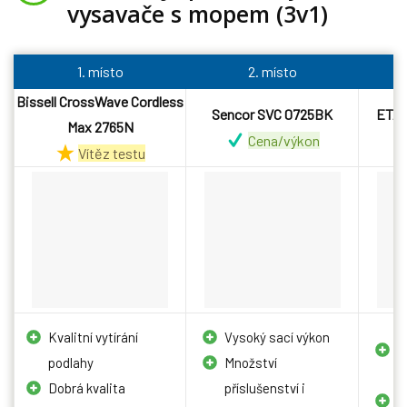
vysavače s mopem (3v1)
1. místo
2. místo
Bissell CrossWave Cordless
Sencor SVC 0725BK
ETA 
Max 2765N
Cena/výkon
Vítěz testu
Kvalitní vytírání
Vysoký sací výkon
P
podlahy
Množství
h
Dobrá kvalita
příslušenství i
B