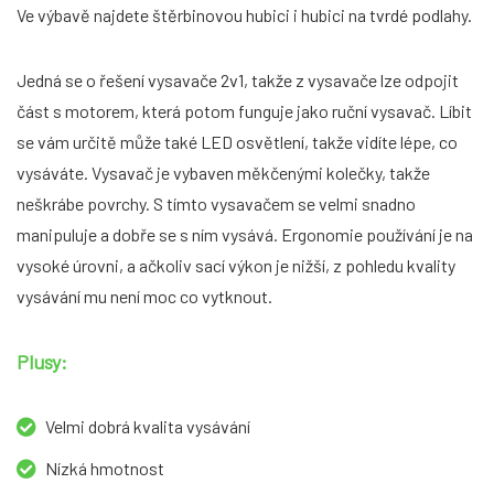
Ve výbavě najdete štěrbinovou hubici i hubici na tvrdé podlahy.
Jedná se o řešení vysavače 2v1, takže z vysavače lze odpojit
část s motorem, která potom funguje jako ruční vysavač. Líbit
se vám určitě může také LED osvětlení, takže vidíte lépe, co
vysáváte. Vysavač je vybaven měkčenými kolečky, takže
neškrábe povrchy. S tímto vysavačem se velmi snadno
manipuluje a dobře se s ním vysává. Ergonomie používání je na
vysoké úrovni, a ačkoliv sací výkon je nižší, z pohledu kvality
vysávání mu není moc co vytknout.
Plusy:
Velmi dobrá kvalita vysávání
Nízká hmotnost