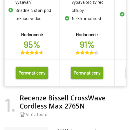
vysávání
výbava pro zvířecí
p
Snadné čištění pod
chlupy
S
tekoucí vodou
Nízká hmotnost
Hodnocení:
Hodnocení:
95%
91%
Porovnat ceny
Porovnat ceny
Recenze Bissell CrossWave
1
Cordless Max 2765N
🏆 Vítěz testu