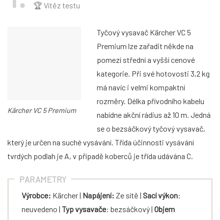
🏆 Vítěz testu
Tyčový vysavač Kärcher VC 5
Premium lze zařadit někde na
pomezí střední a vyšší cenové
kategorie. Při své hotovosti 3,2 kg
má navíc i velmi kompaktní
rozměry. Délka přívodního kabelu
Kärcher VC 5 Premium
nabídne akční rádius až 10 m. Jedná
se o bezsáčkový tyčový vysavač,
který je určen na suché vysávání. Třída účinnosti vysávání
tvrdých podlah je A, v případě koberců je třída udávána C.
PARAMETRY
Výrobce:
Kärcher
|
Napájení:
Ze sítě |
Sací výkon
:
neuvedeno |
Typ vysavače
: bezsáčkový |
Objem