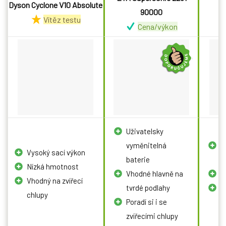
Dyson Cyclone V10 Absolute
L
90000
P
Vítěz testu
Cena/výkon
Uživatelsky
vyměnitelná
V
Vysoký sací výkon
baterie
v
Nízká hmotnost
Vhodné hlavně na
N
Vhodný na zvířecí
tvrdé podlahy
E
chlupy
Poradí si i se
p
zvířecími chlupy