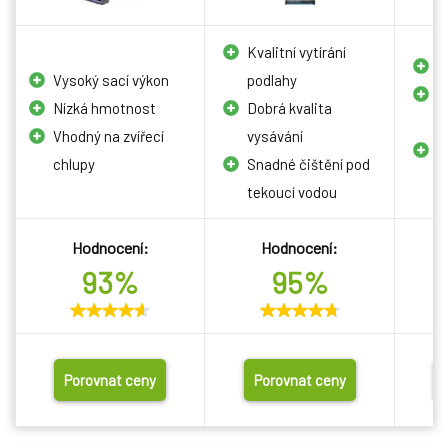
Kvalitní vytírání
K
Vysoký sací výkon
podlahy
N
Nízká hmotnost
Dobrá kvalita
v
Vhodný na zvířecí
vysávání
D
chlupy
Snadné čištění pod
k
tekoucí vodou
Hodnocení:
Hodnocení:
93%
95%
Porovnat ceny
Porovnat ceny