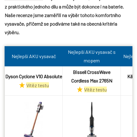
z praktického jednoho dílu a může být dokonce i na baterie.
Naše recenze jsme zaměřili na výběr tohoto komfortního
vysavače, přičemž se podíváme také na obecná kritéria
výběru.
Nejlepší AKU vysavač s
Nejlepší AKU vysavač
Nejlep
mopem
Bissell CrossWave
Dyson Cyclone V10 Absolute
Kärc
Cordless Max 2765N
Vítěz testu
Vítěz testu