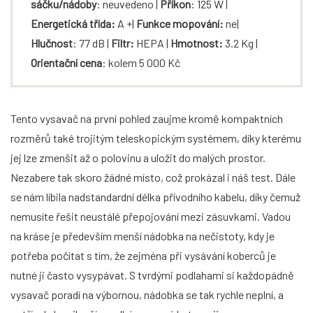
sáčku/nádoby
: neuvedeno |
Příkon
: 125 W |
Energetická třída:
A +|
Funkce mopování:
ne|
Hlučnost
: 77 dB |
Filtr:
HEPA |
Hmotnost:
3.2 Kg |
Orientační
cena
: kolem 5 000 Kč
Tento vysavač na první pohled zaujme kromě kompaktních
rozměrů také trojitým teleskopickým systémem, díky kterému
jej lze zmenšit až o polovinu a uložit do malých prostor.
Nezabere tak skoro žádné místo, což prokázal i náš test. Dále
se nám líbila nadstandardní délka přívodního kabelu, díky čemuž
nemusíte řešit neustálé přepojování mezi zásuvkami. Vadou
na kráse je především menší nádobka na nečistoty, kdy je
potřeba počítat s tím, že zejména při vysávání koberců je
nutné ji často vysypávat. S tvrdými podlahami si každopádně
vysavač poradí na výbornou, nádobka se tak rychle neplní, a