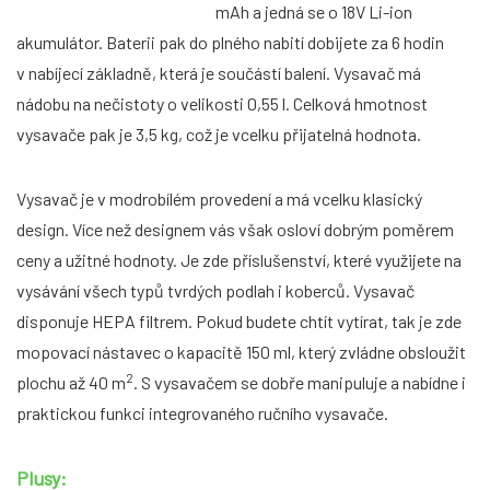
mAh a jedná se o 18V Li-ion
akumulátor. Baterii pak do plného nabití dobijete za 6 hodin
v nabíjecí základně, která je součástí balení. Vysavač má
nádobu na nečistoty o velikosti 0,55 l. Celková hmotnost
vysavače pak je 3,5 kg, což je vcelku přijatelná hodnota.
Vysavač je v modrobílém provedení a má vcelku klasický
design. Více než designem vás však osloví dobrým poměrem
ceny a užitné hodnoty. Je zde příslušenství, které využijete na
vysávání všech typů tvrdých podlah i koberců. Vysavač
disponuje HEPA filtrem. Pokud budete chtít vytírat, tak je zde
mopovací nástavec o kapacitě 150 ml, který zvládne obsloužit
2
plochu až 40 m
. S vysavačem se dobře manipuluje a nabídne i
praktickou funkci integrovaného ručního vysavače.
Plusy: