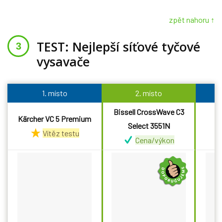
zpět nahoru ↑
TEST: Nejlepší síťové tyčové
vysavače
1. místo
2. místo
Bissell CrossWave C3
Kärcher VC 5 Premium
Select 3551N
Vítěz testu
Cena/výkon