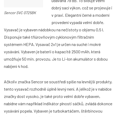
udávána 79 dB. To slibuje velmi
dobrý sací výkon, což se projevuje i
Sencor SVC 0725BK
v praxi. Elegantní černé a moderní
provedení vypadá velmi dobře.
Vysavač je vybaven nádobkou na nečistoty o objemu 0,5 l.
Disponuje také tříúrovňovým cyklonovým filtračním
systémem HEPA. Vysavač 2v1 je určen na suché i mokré
vysávání. Vybaven je baterií o kapacitě 2500 mAh, která
umožňuje 50 min. provozu. Je to Li-Ion akumulátor s dobou
nabíjení 4 hod.
Ačkoliv značka Sencor se soustředí spíše na levnější produkty,
tento vysavač rozhodně úplně levný není. A jelikož je v nabídce
značky dost vysoko, je také proto velmi dobře vybaven,
nabídne vám například indikátor plnosti sáčků, zvládá dokonce
vysávání popela. Vybaven je turbokartáčem, štěrbinovou