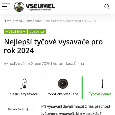
Hlavní strana
»
Domácnost
»
Nejlepší tyčové vysavače pro rok 2024
OBLÍBENÉ
Domácnost
Nejlepší tyčové vysavače pro
rok 2024
Aktualizováno: Srpen 2026 | Autor: Jana Černá
Klasické vysavače
Robotické vysavače
Tyčové vysavač
Při vysávání dávají mnozí z nás přednost
Obsah testu
[
←
]
tyčovému vysavači, který se skládá