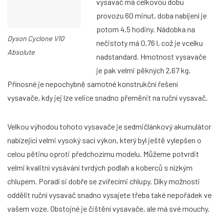
vysavač má celkovou dobu
provozu 60 minut, doba nabíjení je
potom 4,5 hodiny. Nádobka na
Dyson Cyclone V10
nečistoty má 0,76 l, což je vcelku
Absolute
nadstandard. Hmotnost vysavače
je pak velmi pěkných 2,67 kg.
Přínosné je nepochybně samotné konstrukční řešení
vysavače, kdy jej lze velice snadno přeměnit na ruční vysavač.
Velkou výhodou tohoto vysavače je sedmičlánkový akumulátor
nabízející velmi vysoký sací výkon, který byl ještě vylepšen o
celou pětinu oproti předchozímu modelu. Můžeme potvrdit
velmi kvalitní vysávání tvrdých podlah a koberců s nízkým
chlupem. Poradí si dobře se zvířecími chlupy. Díky možnosti
oddělit ruční vysavač snadno vysajete třeba také nepořádek ve
vašem voze. Obstojné je čištění vysavače, ale má své mouchy.