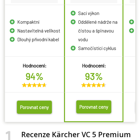
Sací výkon
Kompaktní
Oddělené nádrže na
P
Nastavitelná velikost
čistou a špinavou
O
Dlouhý přívodní kabel
vodu
p
Samočistící cyklus
Hodnocení:
Hodnocení:
94%
93%
Porovnat ceny
Porovnat ceny
1
Recenze Kärcher VC 5 Premium