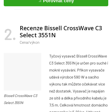
Porovnat ceny
Recenze Bissell CrossWave C3
2
Select 3551N
Cena/výkon
Tyčový vysavač Bissell CrossWave
C3 Select 3551N je určen pro suché i
mokré vysávání. Příkon vysavače
udává výrobce 590 W a sacího
výkonu tak můžete očekávat více
než dostatek. Vysavač je napájen
Bissell CrossWave C3
ze sítě a délka přívodního kabelu je
Select 3551N
7,5 m. Celková hmotnost domácího
pomocníka je 5,22 kg. Udávaná