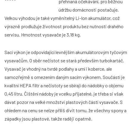
přehnaná očekávání, pro běžnou
údržbu domácnosti postačuje.
Velkou výhodou je také vyměnitelný Li-Ion akumulátor, což
výrazně prodlužuje životnost produktu bez nutnosti drahého
servisu. Hmotnost vysavače je 3,18 kg.
Sací výkon je odpovídající levnějším akumulátorovým tyčovým
vysavačům. O sběr nečistot se stará především turbokartáč.
Vysavač je vhodný na tvrdé podlahy a umí i koberce, ale
samozřejmě s omezením daným sacím výkonem. Součástí je
kvalitní HEPA filtr a nečistoty se sbírají do nádobky o objemu
0,45 litru. Čištění nádoby je vcelku přijatelné, je třeba si však
dávat pozor na velké množství plastových částí vysavače. S
ohledem na cenu se nelze příliš divit tomu, že všechny spony a
západky jsou plastové, takže raději opatrně.