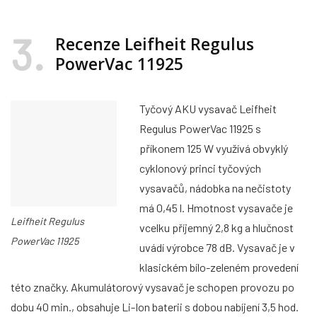
3
Recenze Leifheit Regulus
PowerVac 11925
Tyčový AKU vysavač Leifheit
Regulus PowerVac 11925 s
příkonem 125 W využívá obvyklý
cyklonový princi tyčových
vysavačů, nádobka na nečistoty
má 0,45 l. Hmotnost vysavače je
Leifheit Regulus
vcelku příjemný 2,8 kg a hlučnost
PowerVac 11925
uvádí výrobce 78 dB. Vysavač je v
klasickém bílo-zeleném provedení
této značky. Akumulátorový vysavač je schopen provozu po
dobu 40 min., obsahuje Li-Ion baterii s dobou nabíjení 3,5 hod.