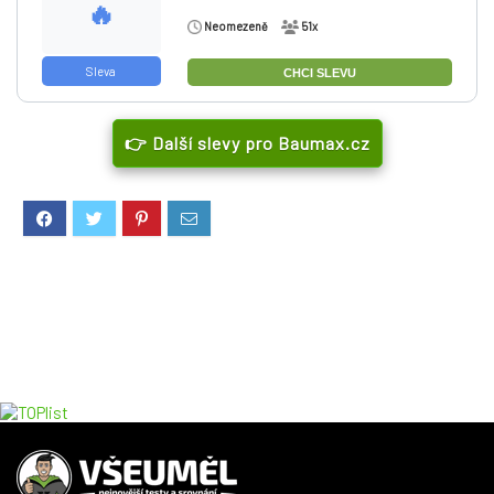
🔥
Neomezeně
51x
Sleva
CHCI SLEVU
👉 Další slevy pro Baumax.cz