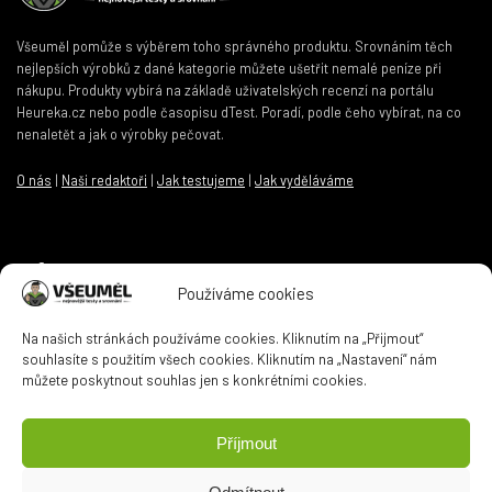
DO ESHOPU
Všeuměl pomůže s výběrem toho správného produktu. Srovnáním těch
nejlepších výrobků z dané kategorie můžete ušetřit nemalé peníze při
nákupu. Produkty vybírá na základě uživatelských recenzí na portálu
Heureka.cz nebo podle časopisu dTest. Poradí, podle čeho vybírat, na co
nenaletět a jak o výrobky pečovat.
O nás
|
Naši redaktoři
|
Jak testujeme
|
Jak vyděláváme
Informace
Používáme cookies
Kontakt
|
Zásady ochrany osobních údajů
|
Zásady cookies
Na našich stránkách používáme cookies. Kliknutím na „Přijmout“
souhlasíte s použitím všech cookies. Kliknutím na „Nastavení“ nám
můžete poskytnout souhlas jen s konkrétními cookies.
Kontaktní email
Příjmout