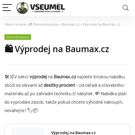
Hlavní strana
»
🎁 Slevové kupóny
»
Baumax.cz
»
Výprodej na Baumax.cz
Slevové kupóny
🛍️ Výprodej na Baumax.cz
🛠️🛒V sekci
výprodej
na
Baumax.cz
najdete širokou nabídku
zboží se slevami až
desítky procent
– od nářadí a stavebního
materiálu až po zahradní techniku či nábytek. 💸 Nabídka platí
do vyprodání zásob, takže pokud chcete výhodně nakoupit,
neváhejte! 🏷️📦
Výprodej na Baumax.cz