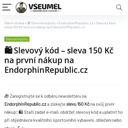
Hlavní strana
»
🎁 Slevové kupóny
»
EndorphinRepublic.cz
»
Slevový kód –
sleva 150 Kč na první nákup na EndorphinRepublic.cz
Slevové kupóny
🛍️ Slevový kód – sleva 150 Kč
na první nákup na
EndorphinRepublic.cz
🎁 Zaregistrujte se k odběru newsletteru na
EndorphinRepublic.cz
a získejte
slevu 150 Kč
na svůj první
nákup! 🛍️ Stačí zadat e-mail, obdržet slevový kód a uplatnit ho
při objednávce kvalitního sportovního vybavení, oblečení nebo
obuvi. 💪✨