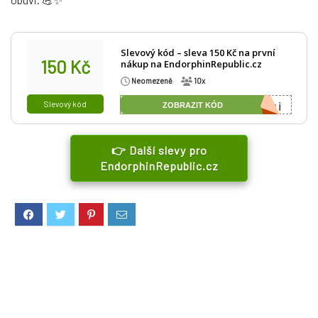
Slevový kód – sleva 150 Kč na první
150 Kč
nákup na EndorphinRepublic.cz
Neomezeně
10x
Slevový kód
ZOBRAZIT KÓD
Gjqi
👉 Další slevy pro
EndorphinRepublic.cz