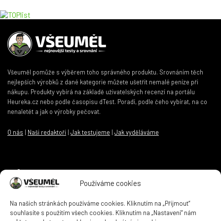
DO ESHOPU
Všeuměl pomůže s výběrem toho správného produktu. Srovnáním těch
nejlepších výrobků z dané kategorie můžete ušetřit nemalé peníze při
nákupu. Produkty vybírá na základě uživatelských recenzí na portálu
Heureka.cz nebo podle časopisu dTest. Poradí, podle čeho vybírat, na co
nenaletět a jak o výrobky pečovat.
O nás
|
Naši redaktoři
|
Jak testujeme
|
Jak vyděláváme
Informace
Používáme cookies
Kontakt
|
Zásady ochrany osobních údajů
|
Zásady cookies
Na našich stránkách používáme cookies. Kliknutím na „Přijmout“
souhlasíte s použitím všech cookies. Kliknutím na „Nastavení“ nám