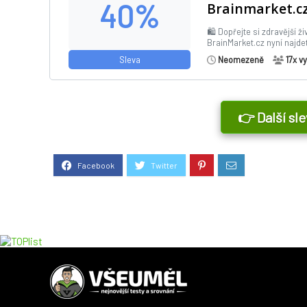
40%
Brainmarket.c
🛍️ Dopřejte si zdravější ž
BrainMarket.cz nyní najde
Sleva
Neomezeně
17x
vy
👉 Další sl