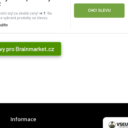
z
CHCI SLEVU
ivotní styl za skvělé ceny! 🥑💊 Na
te vybrané produkty se slevou
užito
evy pro Brainmarket.cz
DO ESHOPU
Informace