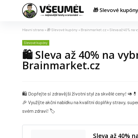
🎁 Slevové kupón
Hlavní strana
»
🎁 Slevové kupóny
»
Brainmarket.cz
»
Sleva až 40% na 
Slevové kupóny
🛍️ Sleva až 40% na vy
Brainmarket.cz
🛍️ Dopřejte si zdravější životní styl za skvělé ceny! 🥑
🎉 Využijte akční nabídku na kvalitní doplňky stravy, sup
svém zdraví! 🏷️
Sleva až 40% n