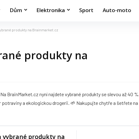
y
Dům
Elektronika
Sport
Auto-moto
vybrané produkty na Brainmarket.cz
brané produkty na
💊 Na BrainMarket.cz nyní najdete vybrané produkty se slevou až 40 %
er potraviny a ekologickou drogerii. 🌱 Nakupujte chytře a šetřete na
a vybrané produkty na