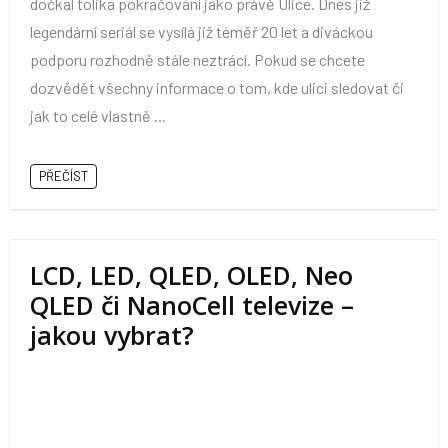
dočkal tolika pokračování jako právě Ulice. Dnes již
legendární seriál se vysílá již téměř 20 let a diváckou
podporu rozhodně stále neztrácí. Pokud se chcete
dozvědět všechny informace o tom, kde ulici sledovat či
jak to celé vlastně ...
PŘEČÍST
LCD, LED, QLED, OLED, Neo
QLED či NanoCell televize –
jakou vybrat?