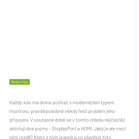
Rady a tipy
Každý, kdo má doma počítač s modernějším typem
monitoru, pravděpodobně někdy řešil problém jeho
připojení. V současné době se v tomto ohledu nejčastěji
skloňují dva pojmy – DisplayPort a HDMI. Jaký je ale mezi
nimi rozdíl? Který z nich je lepší a co všechno tyto