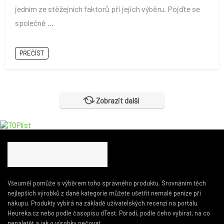
jedním ze stěžejních faktorů při jejich výběru. Pojďte se
společně ...
PŘEČÍST
Zobrazit další
Všeuměl pomůže s výběrem toho správného produktu. Srovnáním těch
nejlepších výrobků z dané kategorie můžete ušetřit nemalé peníze při
nákupu. Produkty vybírá na základě uživatelských recenzí na portálu
Heureka.cz nebo podle časopisu dTest. Poradí, podle čeho vybírat, na co
nenaletět a jak o výrobky pečovat.