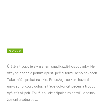
Rady a tipy
Čištění trouby je zlým snem snad každé hospodyňky. Ne
vždy se podaří a pokrm opustí pečící formu nebo pekáček.
Také může prskat na sklo. Protože je celkem hazard
umývat horkou troubu, je třeba dokončit pečení a troubu
vyčistit až pak. To už jsou ale připáleniny natolik odolné,
že není snadné se ...