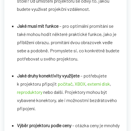
stole? Od umístění projektoru se odvíjí to, jakou
budete využívat projekční vzdálenost.
Jaké musí mít funkce
– pro optimální promítání se
také mohou hodit některé praktické funkce, jako je
přiblížení obrazu, promítání dvou obrazovek vedle
sebe a podobně. Promyslete si, co konkrétně budete
potřebovat u svého projektoru.
Jaké druhy konektivity využijete
– potřebujete
k projektoru připojit
počítač
,
XBOX
,
externí disk
,
reproduktory
nebo další. Projektory mohou být
vybavené konektory, ale i možnostmi bezdrátového
připojení.
Výběr projektoru podle ceny
– otázka ceny je mnohdy