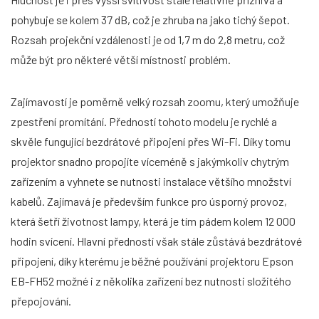
pohybuje se kolem 37 dB, což je zhruba na jako tichý šepot.
Rozsah projekční vzdálenosti je od 1,7 m do 2,8 metru, což
může být pro některé větší místnosti problém.
Zajímavostí je poměrně velký rozsah zoomu, který umožňuje
zpestření promítání. Předností tohoto modelu je rychlé a
skvěle fungující bezdrátové připojení přes Wi-Fi. Díky tomu
projektor snadno propojíte víceméně s jakýmkoliv chytrým
zařízením a vyhnete se nutnosti instalace většího množství
kabelů. Zajímavá je především funkce pro úsporný provoz,
která šetří životnost lampy, která je tím pádem kolem 12 000
hodin svícení. Hlavní předností však stále zůstává bezdrátové
připojení, díky kterému je běžné používání projektoru Epson
EB-FH52 možné i z několika zařízení bez nutnosti složitého
přepojování.