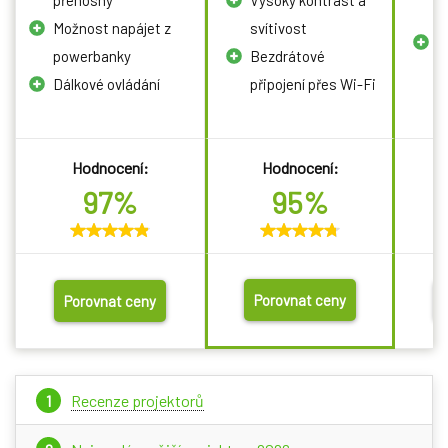
přenosný
Vysoký kontrast a
v
Možnost napájet z
svítivost
S
powerbanky
Bezdrátové
a
Dálkové ovládání
připojení přes Wi-Fi
p
Hodnocení:
Hodnocení:
97%
95%
Porovnat ceny
Porovnat ceny
Recenze projektorů