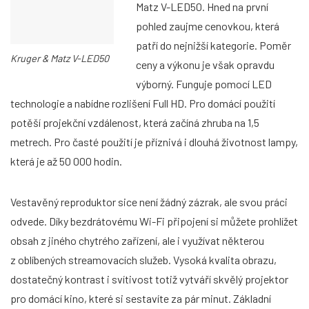
Matz V-LED50. Hned na první
pohled zaujme cenovkou, která
patří do nejnižší kategorie. Poměr
Kruger & Matz V-LED50
ceny a výkonu je však opravdu
výborný. Funguje pomocí LED
technologie a nabídne rozlišení Full HD. Pro domácí použití
potěší projekční vzdálenost, která začíná zhruba na 1,5
metrech. Pro časté použití je příznivá i dlouhá životnost lampy,
která je až 50 000 hodin.
Vestavěný reproduktor sice není žádný zázrak, ale svou práci
odvede. Díky bezdrátovému Wi-Fi připojení si můžete prohlížet
obsah z jiného chytrého zařízení, ale i využívat některou
z oblíbených streamovacích služeb. Vysoká kvalita obrazu,
dostatečný kontrast i svítivost totiž vytváří skvělý projektor
pro domácí kino, které si sestavíte za pár minut. Základní