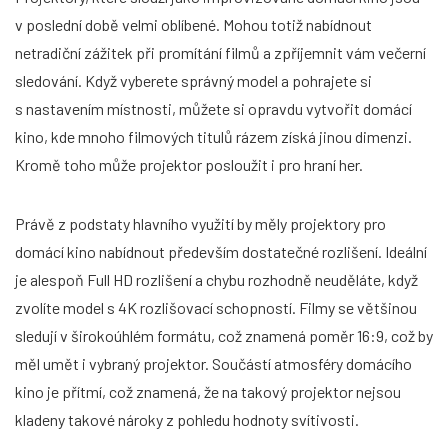
v poslední době velmi oblíbené. Mohou totiž nabídnout
netradiční zážitek při promítání filmů a zpříjemnit vám večerní
sledování. Když vyberete správný model a pohrajete si
s nastavením místnosti, můžete si opravdu vytvořit domácí
kino, kde mnoho filmových titulů rázem získá jinou dimenzi.
Kromě toho může projektor posloužit i pro hraní her.
Právě z podstaty hlavního využití by měly projektory pro
domácí kino nabídnout především dostatečné rozlišení. Ideální
je alespoň Full HD rozlišení a chybu rozhodně neuděláte, když
zvolíte model s 4K rozlišovací schopností. Filmy se většinou
sledují v širokoúhlém formátu, což znamená poměr 16:9, což by
měl umět i vybraný projektor. Součástí atmosféry domácího
kino je přítmí, což znamená, že na takový projektor nejsou
kladeny takové nároky z pohledu hodnoty svítivosti.