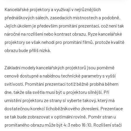
Kancelářské projektory a využívají v nejrůznějších
přednáškových sálech, zasedacích místnostech a podobně.
Jejich úkolem je především promítání prezentací, což není tak
náročné na rozlišení nebo kontrast obrazu. Ryze kancelářské
projektory se však nehodí pro promítání filmů, protože kvalitě
obrazu bude příliš nízká.
Základní modely kancelářských projektorů jsou poměrně
cenově dostupné a nabídnou technické parametry s vyšší
svítivostí. Promítání prezentací totiž běžně probíhá během
dne, takže síla světla musí být u projektoru silnější. Při
umístění projektoru ze strany si vyberte takový, který má
dostatečnou korekci lichoběžníkového zkreslení. Prezentace
se tak bude zobrazovat v optimální rovině. Poměr stran u
promítaného obrazu může být 4:3 nebo 16:10. Rozlišení stačí