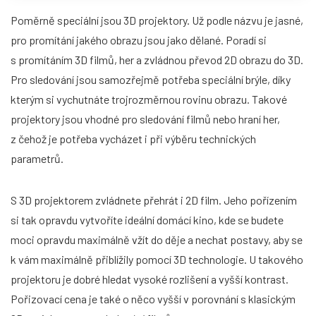
Poměrně speciální jsou 3D projektory. Už podle názvu je jasné,
pro promítání jakého obrazu jsou jako dělané. Poradí si
s promítáním 3D filmů, her a zvládnou převod 2D obrazu do 3D.
Pro sledování jsou samozřejmě potřeba speciální brýle, díky
kterým si vychutnáte trojrozměrnou rovinu obrazu. Takové
projektory jsou vhodné pro sledování filmů nebo hraní her,
z čehož je potřeba vycházet i při výběru technických
parametrů.
S 3D projektorem zvládnete přehrát i 2D film. Jeho pořízením
si tak opravdu vytvoříte ideální domácí kino, kde se budete
moci opravdu maximálně vžít do děje a nechat postavy, aby se
k vám maximálně přiblížily pomocí 3D technologie. U takového
projektoru je dobré hledat vysoké rozlišení a vyšší kontrast.
Pořizovací cena je také o něco vyšší v porovnání s klasickým