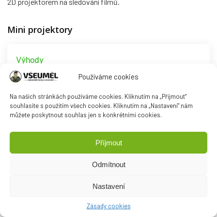
2D projektorem na sledování filmů.
Mini projektory
Výhody
Používáme cookies
Malé skladné rozměry a nízká hmotnost
Na našich stránkách používáme cookies. Kliknutím na „Přijmout“
Zabudovaná baterie nebo vnitřní paměť
souhlasíte s použitím všech cookies. Kliknutím na „Nastavení“ nám
můžete poskytnout souhlas jen s konkrétními cookies.
Svítivost zajišťují LED světla, což znamená nižší
spotřebu
Příjmout
Odmítnout
Nevýhody
Nastavení
Menší svítivost
Zásady cookies