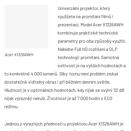
Univerzální projektor, který
využijete na promítání filmů i
prezentací. Model Acer X1326AWH
kombinuje praktické technické
parametry pro oba způsoby využití.
Nabídne Full HD rozlišení a DLP
Acer X1326AWH
technologii promítání. Samotná
svítivost je na vyšších hodnotách a
to konkrétně 4 000 lumenů. Díky tomu není problém získat
dostatečně viditelný obraz i při běžném denním světle.
Hlučnost je v optimálních hodnotách, kdy nijak se svými 32 dB
nijak výrazněji neruší. Životnost je až 7 000 hodin v ECO
režimu.
Jednou z výrazných předností u projektoru Acer X1326AWH je