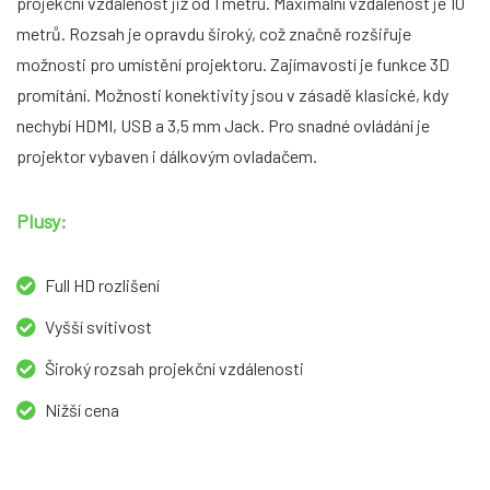
projekční vzdálenost již od 1 metru. Maximální vzdálenost je 10
metrů. Rozsah je opravdu široký, což značně rozšiřuje
možnosti pro umístění projektoru. Zajímavostí je funkce 3D
promítání. Možnosti konektivity jsou v zásadě klasické, kdy
nechybí HDMI, USB a 3,5 mm Jack. Pro snadné ovládání je
projektor vybaven i dálkovým ovladačem.
Plusy:
Full HD rozlišení
Vyšší svítivost
Široký rozsah projekční vzdálenosti
Nižší cena