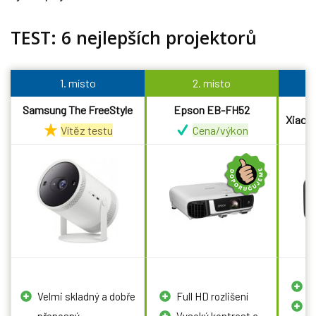
TEST: 6 nejlepších projektorů
1. místo
2. místo
Samsung The FreeStyle
Epson EB-FH52
Xiaomi
Vítěz testu
Cena/výkon
F
Velmi skladný a dobře
Full HD rozlišení
V