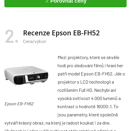
Porovnat ceny
2
Recenze Epson EB-FH52
Cena/výkon
Mezi projektory, které se skvěle
hodí pro sledování filmů i hraní her
patří model Epson EB-FH52. Jde o
projektor s LCD technologií a
rozlišením Full HD. Nechybí ani
vysoká svítivost 4 000 lumenů a
Epson EB-FH52
kontrast o hodnotě 16000:1. To
jsou parametry, které společně
vytváří krásný obraz, na který je radost koukat i za dne.
Hlučnost je i přes vyšší svítivost stále relativně příznivá a