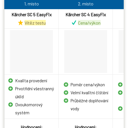
1. místo
2. místo
Kärcher SC 5 EasyFix
Kärcher SC 4 EasyFix
Vítěz testu
Cena/výkon
Kvalita provedení
Poměr cena/výkon
S
Prvotřídní všestranný
Velmi kvalitní čištění
P
úklid
Průběžné doplňování
m
Dvoukomorový
vody
M
systém
Hodnocení:
Hodnocení: