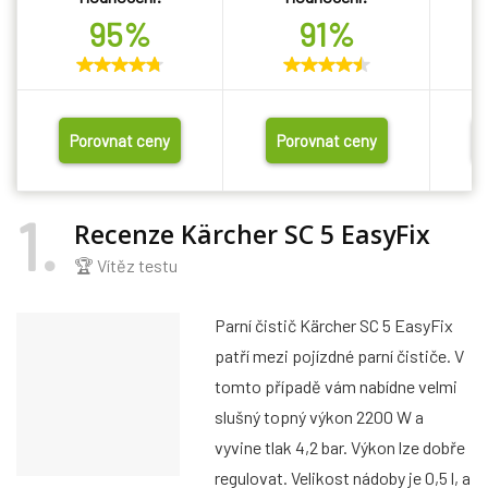
95%
91%
Porovnat ceny
Porovnat ceny
1
Recenze Kärcher SC 5 EasyFix
🏆 Vítěz testu
Parní čistič Kärcher SC 5 EasyFix
patří mezi pojízdné parní čističe. V
tomto případě vám nabídne velmi
slušný topný výkon 2200 W a
vyvine tlak 4,2 bar. Výkon lze dobře
regulovat. Velikost nádoby je 0,5 l, a