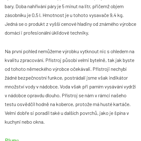
bary. Doba nahřívání páry je 5 minut na litr, přičemž objem
zásobníku je 0,5 l. Hmotnost je u tohoto vysavače 9,4 kg.
Jedná se o produkt z vyšší cenové hladiny od známého výrobce
domácí i profesionální úklidové techniky.
Na první pohled nemůžeme výrobku vytknout nic s ohledem na
kvalitu zpracování. Přístroj působí velmi bytelně, tak jak byste
od tohoto německého výrobce očekávali. Přístroji nechybí
žádné bezpečnostní funkce, postrádali jsme však indikátor
množství vody v nádobce. Voda však při parním vysávání vydrží
v nádobce opravdu dlouho. Přístroj se nám v rámci našeho
testu osvědčil hodně na koberce, protože má husté kartáče.
Velmi dobře si poradil také u dalších povrchů, jako je špína v
kuchyni nebo okna.
Plusy: