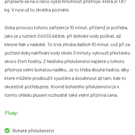
připravte se na o něco vyšší hmotnost přístroje, která je 1,87
kg. V ruce už to zkrátka poznáte.
Doba provozu tohoto zařízení je 10 minut, přičemž je potřeba,
jako je u ručních čističů běžné, při dolívání vody počkat, až
klesne tlak v nádobě. To trvá zhruba dalších 10 minut, což při za
počtení doby nahřívání vody okolo 3 minuty, vykouzlí přestávku
skoro čtvrt hodiny. Z hlediska příslušenství najdete u tohoto
přístroje velmi bohatou nadílku. Je to třeba dlouhá hadice, díky
které můžete prodloužit vyústění a dosáhnout až tam, kde to
skutečně potřebujete. Kromě bohatého příslušenství je v
tomto ohledu plusem rozhodně také velmi příznivá cena.
Plusy:
Bohaté příslušenství