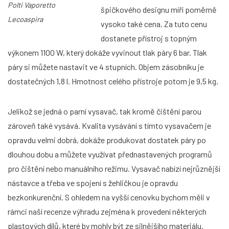
Polti Vaporetto
špičkového designu míří poměrně
Lecoaspira
vysoko také cena. Za tuto cenu
dostanete přístroj s topným
výkonem 1100 W, který dokáže vyvinout tlak páry 6 bar. Tlak
páry si můžete nastavit ve 4 stupních. Objem zásobníku je
dostatečných 1,8 l. Hmotnost celého přístroje potom je 9,5 kg.
Jelikož se jedná o parní vysavač, tak kromě čištění parou
zároveň také vysává. Kvalita vysávání s tímto vysavačem je
opravdu velmi dobrá, dokáže produkovat dostatek páry po
dlouhou dobu a můžete využívat přednastavených programů
pro čištění nebo manuálního režimu. Vysavač nabízí nejrůznější
nástavce a třeba ve spojení s žehličkou je opravdu
bezkonkurenční. S ohledem na vyšší cenovku bychom měli v
rámci naší recenze výhradu zejména k provedení některých
plastových dílů, které by mohly být ze silnějšího materiálu.