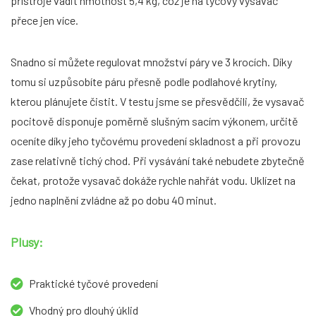
přístroje vadit hmotnost 5,4 kg, což je na tyčový vysavač
přece jen více.
Snadno si můžete regulovat množství páry ve 3 krocích. Díky
tomu si uzpůsobíte páru přesně podle podlahové krytiny,
kterou plánujete čistit. V testu jsme se přesvědčili, že vysavač
pocitově disponuje poměrně slušným sacím výkonem, určitě
oceníte díky jeho tyčovému provedení skladnost a při provozu
zase relativně tichý chod. Při vysávání také nebudete zbytečně
čekat, protože vysavač dokáže rychle nahřát vodu. Uklízet na
jedno naplnění zvládne až po dobu 40 minut.
Plusy:
Praktické tyčové provedení
Vhodný pro dlouhý úklid