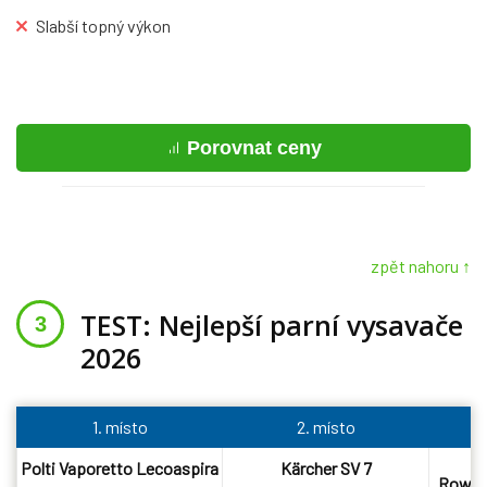
Slabší topný výkon
Porovnat ceny
zpět nahoru ↑
TEST: Nejlepší parní vysavače
2026
1. místo
2. místo
Polti Vaporetto Lecoaspira
Kärcher SV 7
Rowent