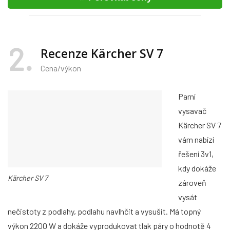
2
Recenze Kärcher SV 7
Cena/výkon
Parní
vysavač
Kärcher SV 7
vám nabízí
řešení 3v1,
kdy dokáže
Kärcher SV 7
zároveň
vysát
nečistoty z podlahy, podlahu navlhčit a vysušit. Má topný
výkon 2200 W a dokáže vyprodukovat tlak páry o hodnotě 4