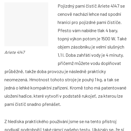
Pojízdný parní čistič Ariete 4147 se
cenově nachází lehce nad spodní
hranicí pro pojízdné parní čističe.
Přesto vám nabídne tlak 4 bary,
topný výkon potom je 1500 W. Také
objem zásobníku je velmi slušných
Ariete 4147
1,1 l. Doba zahřátí vody je 4 minuty,
přičemž můžete vodu doplňovat
průběžně, takže doba provozu je následně prakticky
neomezená. Hmotnost tohoto stroje je pouhý 1 kg, a tak se
jedná o lehké kompaktní zařízení. Kromě toho má patentované
uložení hadice, které vytvoří v podstatě rukojeť, za kterou lze
parní čistič snadno přenášet.
Z hlediska praktického používání jsme se na tento přístroj
podívali podrobněji také rámci našeho testu. Ukázalo se, že si