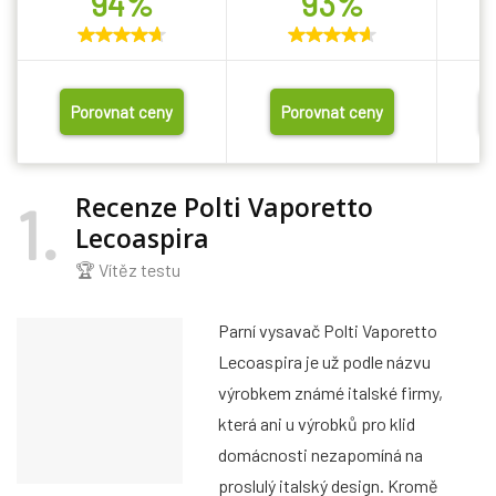
94%
93%
Porovnat ceny
Porovnat ceny
Recenze Polti Vaporetto
1
Lecoaspira
🏆 Vítěz testu
Parní vysavač Polti Vaporetto
Lecoaspira je už podle názvu
výrobkem známé italské firmy,
která ani u výrobků pro klid
domácnosti nezapomíná na
proslulý italský design. Kromě