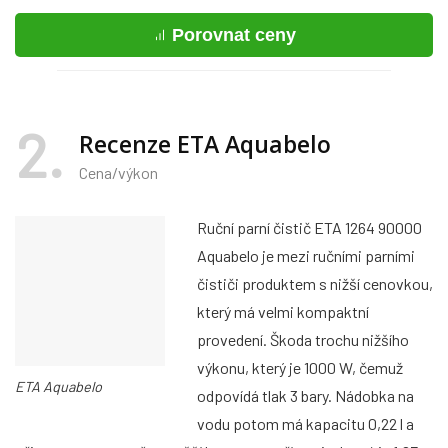
Porovnat ceny
2
Recenze ETA Aquabelo
Cena/výkon
Ruční parní čistič ETA 1264 90000
Aquabelo je mezi ručními parními
čističi produktem s nižší cenovkou,
který má velmi kompaktní
provedení. Škoda trochu nižšího
výkonu, který je 1000 W, čemuž
ETA Aquabelo
odpovídá tlak 3 bary. Nádobka na
vodu potom má kapacitu 0,22 l a