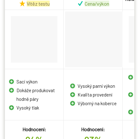
Vítěz testu
Cena/výkon
P
Sací výkon
Vysoký parní výkon
p
Dokáže produkovat
Kvalita provedení
V
hodně páry
Výborný na koberce
ú
Vysoký tlak
D
Hodnocení:
Hodnocení: