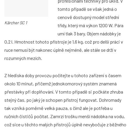
profesionální techniky pro úklid. V
tomto případě se však jedná o
cenově dostupný model střední
Kärcher SC 1
třídy, který má výkon 1200 W. Pára
umí tlak 3 bary. Objem nádobky je
0,2 l. Hmotnost tohoto přístroje je 1,6 kg, což pro delší práci v
ruce nemusí být nakonec úplně nejméně, ale stále se drží v
rozumných mezích.
Z hlediska doby provozu počítejte u tohoto zařízení s časem
okolo 10 minut, přičemž jednokomorový systém znamená
přestávky při doplňování. V tomto případě si počkáte zhruba
stejný čas, po jaký je schopen přístroj fungovat. Dohromady
tak vzniká poměrně velká pauza, s čímž ale je potřeba u
ručních čističů počítat. Zamrzí trošku menší nádobka na vodu,
což sice u těchto malých přístrojů úplně nevybočuje z běžného