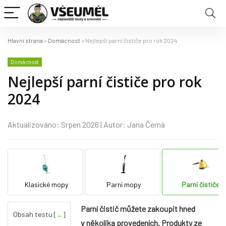
Hlavní strana
»
Domácnost
»
Nejlepší parní čističe pro rok 2024
Domácnost
Nejlepší parní čističe pro rok
2024
Aktualizováno: Srpen 2026 | Autor: Jana Černá
Klasické mopy
Parní mopy
Parní čističe
Parní čistič můžete zakoupit hned
Obsah testu
[
←
]
v několika provedeních. Produkty ze