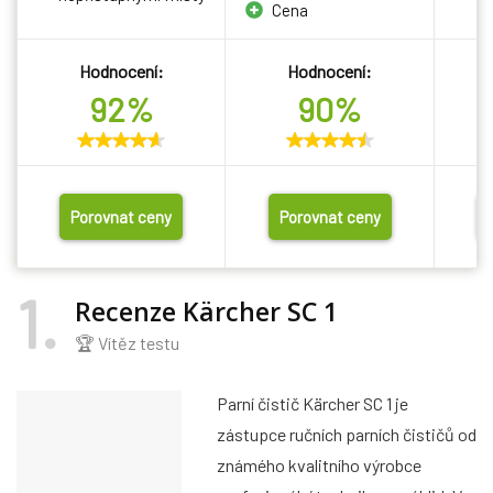
Cena
n
Hodnocení:
Hodnocení:
92%
90%
Porovnat ceny
Porovnat ceny
1
Recenze Kärcher SC 1
🏆 Vítěz testu
Parní čistič Kärcher SC 1 je
zástupce ručních parních čističů od
známého kvalitního výrobce