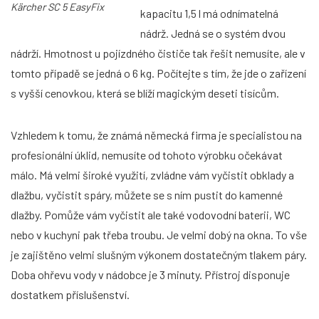
Kärcher SC 5 EasyFix
kapacitu 1,5 l má odnímatelná
nádrž. Jedná se o systém dvou
nádrží. Hmotnost u pojízdného čističe tak řešit nemusíte, ale v
tomto případě se jedná o 6 kg. Počítejte s tím, že jde o zařízení
s vyšší cenovkou, která se blíží magickým deseti tisícům.
Vzhledem k tomu, že známá německá firma je specialistou na
profesionální úklid, nemusíte od tohoto výrobku očekávat
málo. Má velmi široké využití, zvládne vám vyčistit obklady a
dlažbu, vyčistit spáry, můžete se s ním pustit do kamenné
dlažby. Pomůže vám vyčistit ale také vodovodní baterii, WC
nebo v kuchyni pak třeba troubu. Je velmi dobý na okna. To vše
je zajištěno velmi slušným výkonem dostatečným tlakem páry.
Doba ohřevu vody v nádobce je 3 minuty. Přístroj disponuje
dostatkem příslušenství.