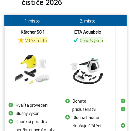
čističe 2026
1. místo
2. místo
Kärcher SC 1
ETA Aquabelo
C
Vítěz testu
Cena/výkon
Bohaté
P
Kvalita provedení
příslušenství
D
Slušný výkon
Dlouhá hadice
k
Dobře si poradí s
zlepšuje čištění
H
nepřístupnými místy