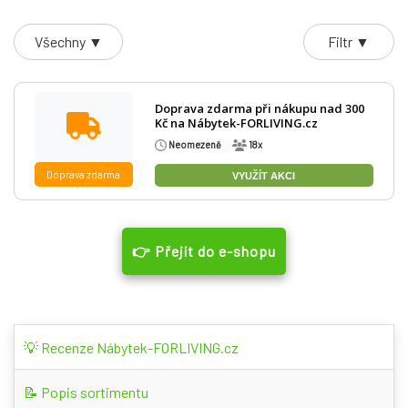
Všechny ▼
Filtr ▼
Doprava zdarma při nákupu nad 300
Kč na Nábytek-FORLIVING.cz
Neomezeně
18x
Doprava zdarma
VYUŽÍT AKCI
👉 Přejít do e-shopu
💡 Recenze Nábytek-FORLIVING.cz
📝 Popis sortimentu