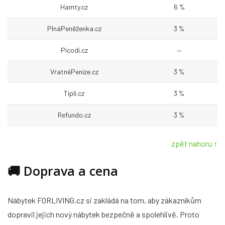
Hamty.cz
6 %
PlnáPeněženka.cz
3 %
Picodi.cz
—
VratnéPeníze.cz
3 %
Tipli.cz
3 %
Refundo.cz
3 %
zpět nahoru ↑
🚚
Doprava a cena
Nábytek FORLIVING.cz si zakládá na tom, aby zákazníkům
dopravil jejich nový nábytek bezpečně a spolehlivě. Proto