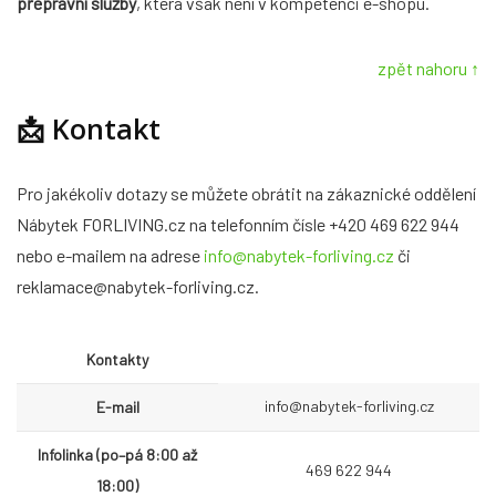
přepravní služby
, která však není v kompetenci e-shopu.
zpět nahoru ↑
📩
Kontakt
Pro jakékoliv dotazy se můžete obrátit na zákaznické oddělení
Nábytek FORLIVING.cz na telefonním čísle +420 469 622 944
nebo e-mailem na adrese
info@nabytek-forliving.cz
či
reklamace@nabytek-forliving.cz.
Kontakty
info@nabytek-forliving.cz
E-mail
Infolinka (po–pá 8:00 až
469 622 944
18:00)