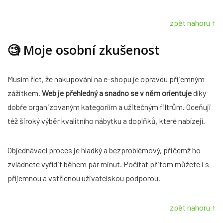
zpět nahoru ↑
🧐
Moje osobní zkušenost
Musím říct, že nakupování na e-shopu je opravdu příjemným
zážitkem.
Web je přehledný a snadno se v něm orientuje
díky
dobře organizovaným kategoriím a užitečným filtrům. Oceňuji
též široký výběr kvalitního nábytku a doplňků, které nabízejí.
Objednávací proces je hladký a bezproblémový, přičemž ho
zvládnete vyřídit během pár minut. Počítat přitom můžete i s
příjemnou a vstřícnou uživatelskou podporou.
zpět nahoru ↑