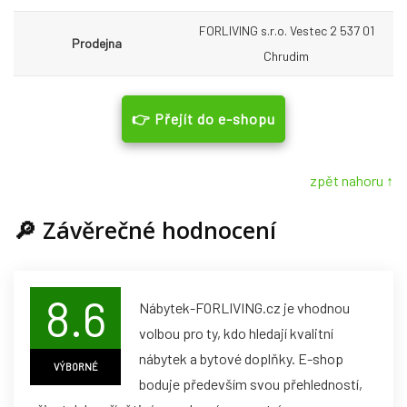
FORLIVING s.r.o. Vestec 2 537 01
Prodejna
Chrudim
👉 Přejít do e-shopu
zpět nahoru ↑
🔎
Závěrečné hodnocení
8.6
Nábytek-FORLIVING.cz je vhodnou
volbou pro ty, kdo hledají kvalitní
nábytek a bytové doplňky. E-shop
VÝBORNÉ
boduje především svou přehledností,