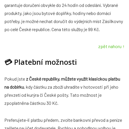
garantuje doručení obvykle do 24 hodin od odeslání. Vybrané
produkty, jako jsou bytové doplňky, hodiny nebo domácí
potřeby, je možné nechat doručit do výdejních míst Zásilkovny
po celé České republice. Cena této služby je 99 Kč.
zpět nahoru ↑
💳
Platební možnosti
Pokud jste
z České republiky, můžete využít klasickou platbu
na dobírku
, kdy částku za zboží uhradíte v hotovosti při jeho
převzetí od kurýra či České pošty. Tato možnost je
zpoplatněna částkou 30 Kč.
Preferujete-li platbu předem, zvolte bankovní převod a peníze
zašlete na účet dodavatele. Rychlou a pohodlnou volbou je