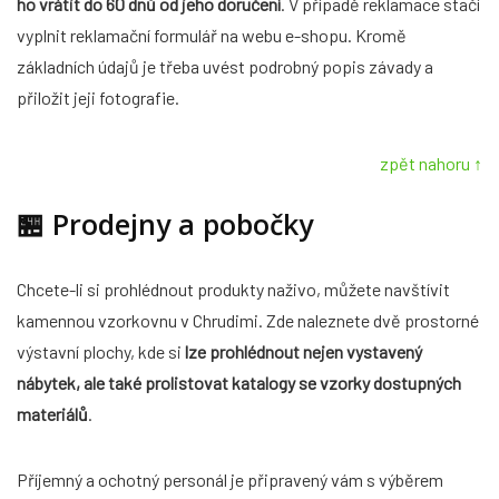
ho vrátit do 60 dnů od jeho doručení
. V případě reklamace stačí
vyplnit reklamační formulář na webu e-shopu. Kromě
základních údajů je třeba uvést podrobný popis závady a
přiložit jeji fotografie.
zpět nahoru ↑
🏪
Prodejny a pobočky
Chcete-li si prohlédnout produkty naživo, můžete navštívit
kamennou vzorkovnu v Chrudimi. Zde naleznete dvě prostorné
výstavní plochy, kde si
lze prohlédnout nejen vystavený
nábytek, ale také prolistovat katalogy se vzorky dostupných
materiálů
.
Příjemný a ochotný personál je připravený vám s výběrem