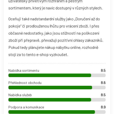
uživatelsky přívětivým rozhraním a pestrým
sortimentem, který je navíc dostupný v různých stylech.
Oceňuji také nadstandardní služby jako „Doručení až do
pokoje“ či prodlouženou lhůtu pro vrácení zboží. I přes
občasné nedostatky, jako jsou stížnosti na poškození
zboží při přepravě, převažují pozitivní ohlasy zákazníků.
Pokud tedy plánujete nákup nábytku online, rozhodně
stojí za to tento e-shop vyzkoušet.
Nabídka sortimentu
8.5
Přehlednost obchodu
8.6
Nabídka služeb
8.5
Podpora a komunikace
8.9