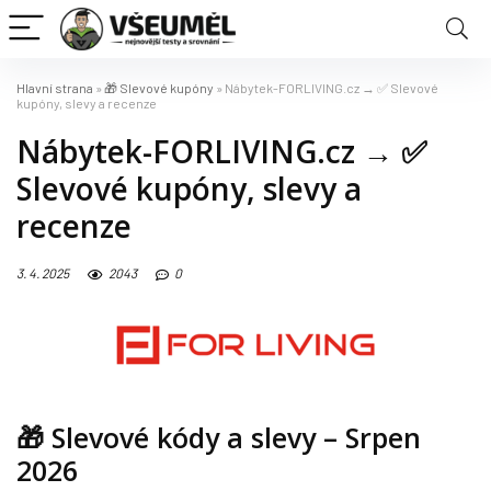
Hlavní strana
»
🎁 Slevové kupóny
»
Nábytek-FORLIVING.cz → ✅ Slevové
kupóny, slevy a recenze
Nábytek-FORLIVING.cz → ✅
Slevové kupóny, slevy a
recenze
3. 4. 2025
2043
0
🎁
Slevové kódy a slevy
– Srpen
2026