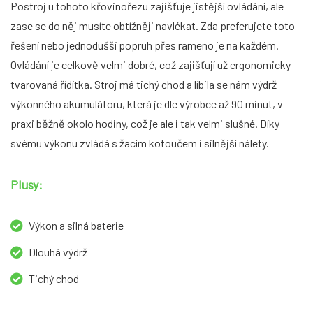
Postroj u tohoto křovinořezu zajišťuje jistější ovládání, ale
zase se do něj musíte obtížněji navlékat. Zda preferujete toto
řešení nebo jednodušší popruh přes rameno je na každém.
Ovládání je celkově velmi dobré, což zajišťují už ergonomicky
tvarovaná řídítka. Stroj má tichý chod a líbila se nám výdrž
výkonného akumulátoru, která je dle výrobce až 90 minut, v
praxi běžně okolo hodiny, což je ale i tak velmi slušné. Díky
svému výkonu zvládá s žacím kotoučem i silnější nálety.
Plusy:
Výkon a silná baterie
Dlouhá výdrž
Tichý chod