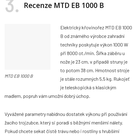
3
Recenze MTD EB 1000 B
Elektrický křovinořez MTD EB 1000
B od známého výrobce zahradní
techniky poskytuje výkon 1000 W
při 8000 ot./min. Šířka záběru u
nože je 23 cm, v případě struny je
to potom 38 cm. Hmotnost stroje
MTD EB 1000 B
je stále rozumných 5,5 kg. Rukojeť
je teleskopická s klasickým
madlem, popruh vám umožní dobrý úchop.
Vyvážené parametry nabídnou dostatek výkonu při používání
žacího trojzubce, který si poradí s běžnými menšími nálety.
Pokud chcete sekat čistě trávu nebo i rostliny s hrubšími