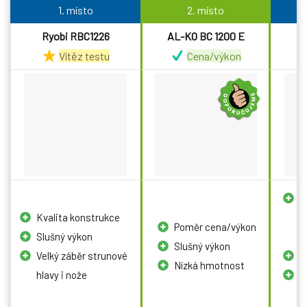
1. místo
2. místo
Ryobi RBC1226
AL-KO BC 1200 E
M
Vítěz testu
Cena/výkon
V
Kvalita konstrukce
v
Poměr cena/výkon
Slušný výkon
o
Slušný výkon
Velký záběr strunové
K
Nízká hmotnost
hlavy i nože
Z
h