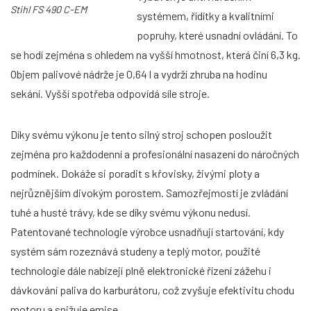
Stihl FS 490 C-EM
systémem, řídítky a kvalitními
popruhy, které usnadní ovládání. To
se hodí zejména s ohledem na vyšší hmotnost, která činí 6,3 kg.
Objem palivové nádrže je 0,64 l a vydrží zhruba na hodinu
sekání. Vyšší spotřeba odpovídá síle stroje.
Díky svému výkonu je tento silný stroj schopen posloužit
zejména pro každodenní a profesionální nasazení do náročných
podmínek. Dokáže si poradit s křovisky, živými ploty a
nejrůznějším divokým porostem. Samozřejmostí je zvládání
tuhé a husté trávy, kde se díky svému výkonu nedusí.
Patentované technologie výrobce usnadňují startování, kdy
systém sám rozeznává studeny a teplý motor, použité
technologie dále nabízejí plně elektronické řízení zážehu i
dávkování paliva do karburátoru, což zvyšuje efektivitu chodu
motoru a snižuje emise.