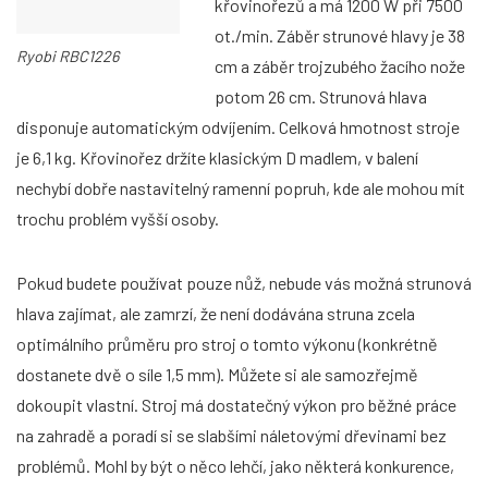
křovinořezů a má 1200 W při 7500
ot./min. Záběr strunové hlavy je 38
Ryobi RBC1226
cm a záběr trojzubého žacího nože
potom 26 cm. Strunová hlava
disponuje automatickým odvíjením. Celková hmotnost stroje
je 6,1 kg. Křovinořez držíte klasickým D madlem, v balení
nechybí dobře nastavitelný ramenní popruh, kde ale mohou mít
trochu problém vyšší osoby.
Pokud budete používat pouze nůž, nebude vás možná strunová
hlava zajímat, ale zamrzí, že není dodávána struna zcela
optimálního průměru pro stroj o tomto výkonu (konkrétně
dostanete dvě o síle 1,5 mm). Můžete si ale samozřejmě
dokoupit vlastní. Stroj má dostatečný výkon pro běžné práce
na zahradě a poradí si se slabšími náletovými dřevinami bez
problémů. Mohl by být o něco lehčí, jako některá konkurence,