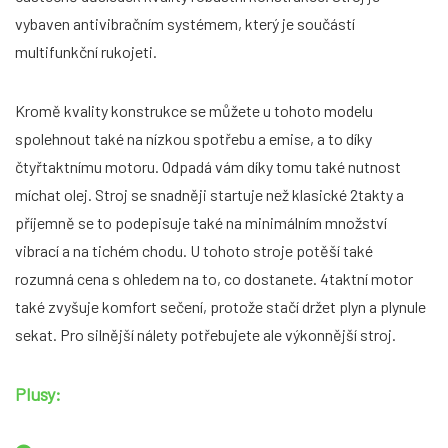
vybaven antivibračním systémem, který je součástí
multifunkční rukojeti.
Kromě kvality konstrukce se můžete u tohoto modelu
spolehnout také na nízkou spotřebu a emise, a to díky
čtyřtaktnímu motoru. Odpadá vám díky tomu také nutnost
míchat olej. Stroj se snadněji startuje než klasické 2takty a
příjemně se to podepisuje také na minimálním množství
vibrací a na tichém chodu. U tohoto stroje potěší také
rozumná cena s ohledem na to, co dostanete. 4taktní motor
také zvyšuje komfort sečení, protože stačí držet plyn a plynule
sekat. Pro silnější nálety potřebujete ale výkonnější stroj.
Plusy: