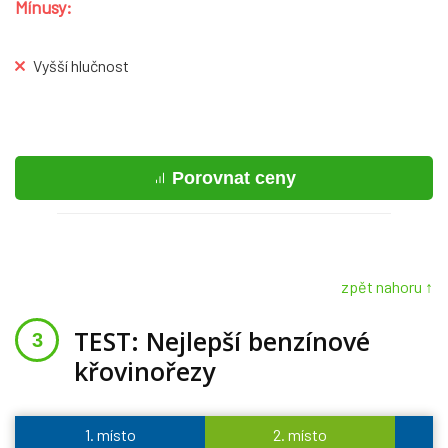
Mínusy:
Vyšší hlučnost
Porovnat ceny
zpět nahoru ↑
TEST: Nejlepší benzínové
křovinořezy
1. místo
2. místo