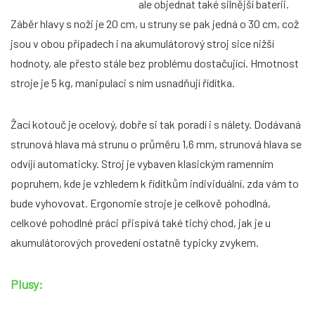
ale objednat také silnější baterii.
Záběr hlavy s noži je 20 cm, u struny se pak jedná o 30 cm, což
jsou v obou případech i na akumulátorový stroj sice nižší
hodnoty, ale přesto stále bez problému dostačující. Hmotnost
stroje je 5 kg, manipulaci s ním usnadňují řídítka.
Žací kotouč je ocelový, dobře si tak poradí i s nálety. Dodávaná
strunová hlava má strunu o průměru 1,6 mm, strunová hlava se
odvíjí automaticky. Stroj je vybaven klasickým ramenním
popruhem, kde je vzhledem k řídítkům individuální, zda vám to
bude vyhovovat. Ergonomie stroje je celkově pohodlná,
celkové pohodlné práci přispívá také tichý chod, jak je u
akumulátorových provedení ostatně typicky zvykem.
Plusy: