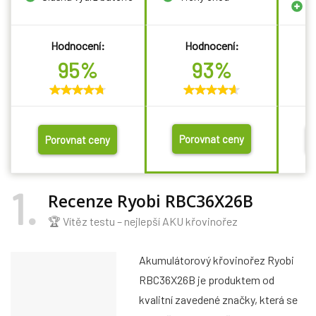
T
Hodnocení:
Hodnocení:
95%
93%
Porovnat ceny
Porovnat ceny
1
Recenze Ryobi RBC36X26B
🏆 Vítěz testu – nejlepší AKU křovinořez
Akumulátorový křovinořez Ryobi
RBC36X26B je produktem od
kvalitní zavedené značky, která se