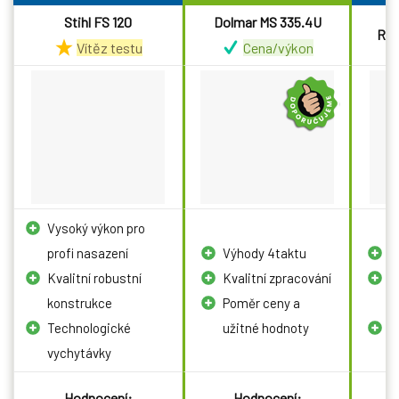
Stihl FS 120
Dolmar MS 335.4U
Riw
Vítěz testu
Cena/výkon
Vysoký výkon pro
profi nasazení
Výhody 4taktu
N
Kvalitní robustní
Kvalitní zpracování
S
konstrukce
Poměr ceny a
p
Technologické
užitné hodnoty
N
vychytávky
Hodnocení:
Hodnocení: