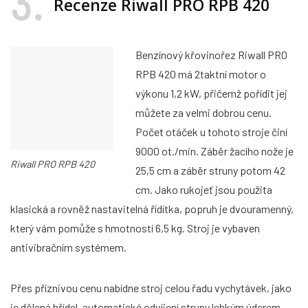
3
Recenze Riwall PRO RPB 420
Benzínový křovinořez Riwall PRO
RPB 420 má 2taktní motor o
výkonu 1,2 kW, přičemž pořídit jej
můžete za velmi dobrou cenu.
Počet otáček u tohoto stroje činí
9000 ot./min. Záběr žacího nože je
Riwall PRO RPB 420
25,5 cm a záběr struny potom 42
cm. Jako rukojeť jsou použita
klasická a rovněž nastavitelná řídítka, popruh je dvouramenný,
který vám pomůže s hmotností 6,5 kg. Stroj je vybaven
antivibračním systémem.
Přes příznivou cenu nabídne stroj celou řadu vychytávek, jako
je dělená hřídel, automatické odvíjení struny lehkým úderem