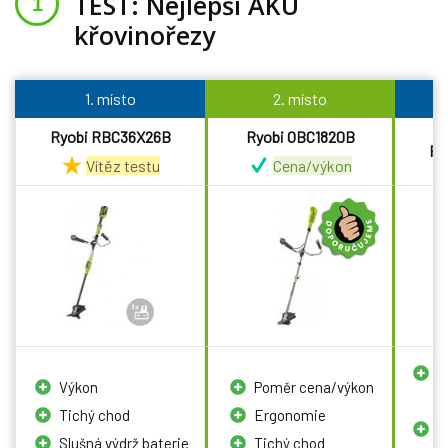
TEST: Nejlepší AKU
křovinořezy
1. místo
2. místo
Ryobi RBC36X26B
Ryobi OBC1820B
Ry
Vítěz testu
Cena/výkon
V
Výkon
Poměr cena/výkon
b
Tichý chod
Ergonomie
D
Slušná výdrž baterie
Tichý chod