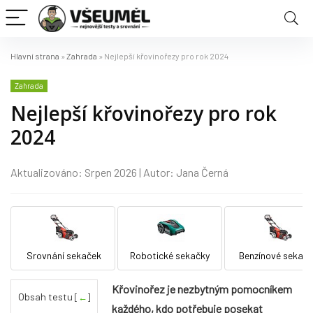
Hlavní strana
»
Zahrada
»
Nejlepší křovinořezy pro rok 2024
Zahrada
Nejlepší křovinořezy pro rok
2024
Aktualizováno: Srpen 2026 | Autor: Jana Černá
Srovnání sekaček
Robotické sekačky
Benzínové sekačk
Křovinořez je nezbytným pomocníkem
Obsah testu
[
←
]
každého, kdo potřebuje posekat