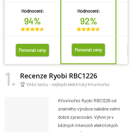
Hodnocení:
Hodnocení:
94%
92%
Porovnat ceny
Porovnat ceny
1
Recenze Ryobi RBC1226
🏆 Vítěz testu – nejlepší elektrický křovinořez
Křovinořez Ryobi RBC1226 od
známého výrobce nabídne velmi
dobré zpracování. Výhon je v
běžných intencích elektrických