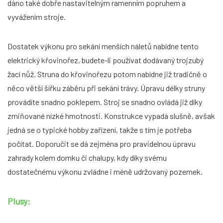
dáno také dobře nastavitelným ramenním popruhem a
vyvážením stroje.
Dostatek výkonu pro sekání menších náletů nabídne tento
elektrický křovinořez, budete-li používat dodávaný trojzubý
žací nůž. Struna do křovinořezu potom nabídne již tradičně o
něco větší šířku záběru při sekání trávy. Úpravu délky struny
provádíte snadno poklepem. Stroj se snadno ovládá již díky
zmiňované nízké hmotnosti. Konstrukce vypadá slušně, avšak
jedná se o typické hobby zařízení, takže s tím je potřeba
počítat. Doporučit se dá zejména pro pravidelnou úpravu
zahrady kolem domku či chalupy, kdy díky svému
dostatečnému výkonu zvládne i méně udržovaný pozemek.
Plusy: