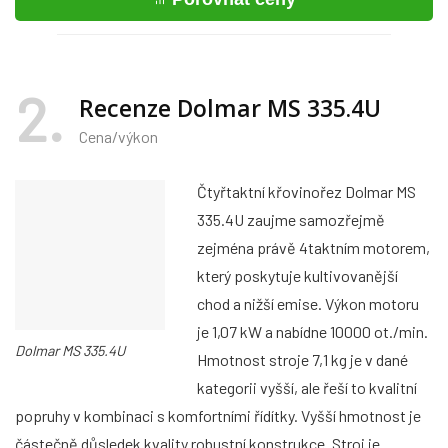
2
Recenze Dolmar MS 335.4U
Cena/výkon
Čtyřtaktní křovinořez Dolmar MS
335.4U zaujme samozřejmě
zejména právě 4taktním motorem,
který poskytuje kultivovanější
chod a nižší emise. Výkon motoru
je 1,07 kW a nabídne 10000 ot./min.
Dolmar MS 335.4U
Hmotnost stroje 7,1 kg je v dané
kategorii vyšší, ale řeší to kvalitní
popruhy v kombinaci s komfortními řídítky. Vyšší hmotnost je
částečně důsledek kvality robustní konstrukce. Stroj je