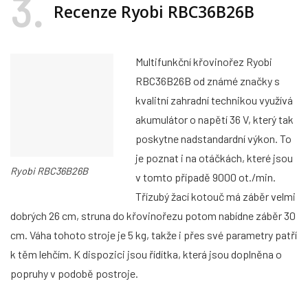
3
Recenze Ryobi RBC36B26B
Multifunkční křovinořez Ryobi
RBC36B26B od známé značky s
kvalitní zahradní technikou využívá
akumulátor o napětí 36 V, který tak
poskytne nadstandardní výkon. To
je poznat i na otáčkách, které jsou
Ryobi RBC36B26B
v tomto případě 9000 ot./min.
Třízubý žací kotouč má záběr velmi
dobrých 26 cm, struna do křovinořezu potom nabídne záběr 30
cm. Váha tohoto stroje je 5 kg, takže i přes své parametry patří
k těm lehčím. K dispozici jsou řídítka, která jsou doplněna o
popruhy v podobě postroje.