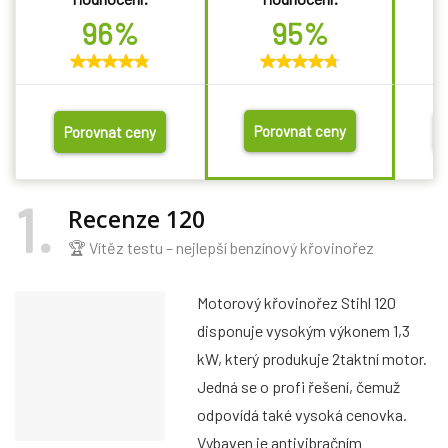
96%
95%
Porovnat ceny
Porovnat ceny
1
Recenze 120
🏆 Vítěz testu – nejlepší benzínový křovinořez
Motorový křovinořez Stihl 120
disponuje vysokým výkonem 1,3
kW, který produkuje 2taktní motor.
Jedná se o profi řešení, čemuž
odpovídá také vysoká cenovka.
Vybaven je antivibračním