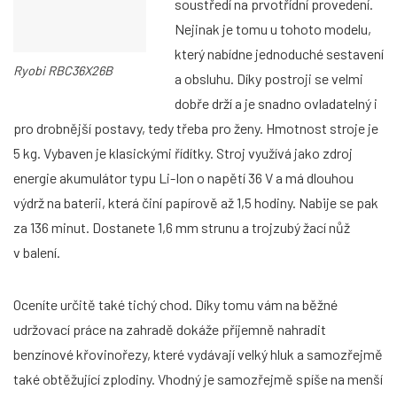
soustředí na prvotřídní provedení.
Nejinak je tomu u tohoto modelu,
který nabídne jednoduché sestavení
Ryobi RBC36X26B
a obsluhu. Díky postroji se velmi
dobře drží a je snadno ovladatelný i
pro drobnější postavy, tedy třeba pro ženy. Hmotnost stroje je
5 kg. Vybaven je klasickými řídítky. Stroj využívá jako zdroj
energie akumulátor typu Li-Ion o napětí 36 V a má dlouhou
výdrž na baterii, která činí papírově až 1,5 hodiny. Nabije se pak
za 136 minut. Dostanete 1,6 mm strunu a trojzubý žací nůž
v balení.
Oceníte určitě také tichý chod. Díky tomu vám na běžné
udržovací práce na zahradě dokáže příjemně nahradit
benzínové křovinořezy, které vydávají velký hluk a samozřejmě
také obtěžující zplodiny. Vhodný je samozřejmě spíše na menší