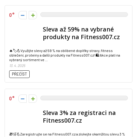
0
Sleva až 59% na vybrané
produkty na Fitness007.cz
🔥🏷️💪Využijte slevy až 59 % na oblíbené doplňky stravy, fitness
oblečení, proteiny a další produkty na Fitness007.cz! 🛍️ Akce platí na
vybraný sortiment ve ...
13. 4. 2025
PŘEČÍST
0
Sleva 3% za registraci na
Fitness007.cz
🎁🛒💪Zaregistrujte se na Fitness007.cz a získejte okamžitou slevu 3 %