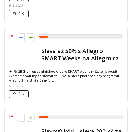
6. 5. 2025
PŘEČÍST
1
Sleva až 50% s Allegro
SMART Weeks na Allegro.cz
🔥 🛒💥Během speciální akce Allegro SMART Weeks můžete nakoupit
vybrané produkty se slevou až 50 %! 🎯 Sleva platí pro členy programu
Allegro Smart!, který navíc ...
6. 5. 2025
PŘEČÍST
1
Slevový kód – sleva 200 Kč za