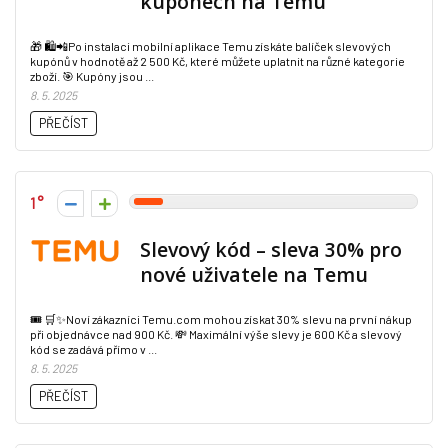
kupónech na Temu
🎁 🛍️📲Po instalaci mobilní aplikace Temu získáte balíček slevových
kupónů v hodnotě až 2 500 Kč, které můžete uplatnit na různé kategorie
zboží. 🎯 Kupóny jsou ...
8. 5. 2025
PŘEČÍST
1
Slevový kód – sleva 30% pro
nové uživatele na Temu
🎟️ 🛒✨Noví zákazníci Temu.com mohou získat 30% slevu na první nákup
při objednávce nad 900 Kč. 💸 Maximální výše slevy je 600 Kč a slevový
kód se zadává přímo v ...
8. 5. 2025
PŘEČÍST