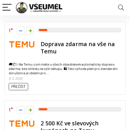
1
Doprava zdarma na vše na
Temu
🚚📦✨Na Temu.com máte u všech objednávek automaticky dopravu
zdarma, bez ohledu na výši nákupu. 🛍️ Tato výhoda platí pro standardní
doručení a je ideální pro ...
8. 5. 2025
PŘEČÍST
1
2 500 Kč ve slevových