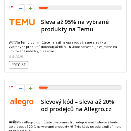
1
Sleva až 95% na vybrané
produkty na Temu
🎉💥Na Temu.com můžete narazit na opravdu výrazné slevy – u
vybraných produktů dosahují až 95 %! 🔥 Akce se vztahuje zejména na
limitované nabídky, bleskové ...
8. 5. 2025
PŘEČÍST
1
Slevový kód – sleva až 20%
od prodejců na Allegro.cz
🎟️🛍️💸Na Allegro.cz můžete u vybraných prodejců využít slevové kódy
se slevou až 20 % na vybrané produkty. 🎯 Tyto kódy se zobrazují přímo u
zboží a stačí je ...