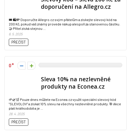
doporučení na Allegro.cz
🎟️ 🛍️💸 Doporučte Allegro.cz svým přátelům a získejte slevový kód na
200 Kč, pokud váš známý provede nákup alespoň za stanovenou částku.
🤝 Přítel získá stejnou ...
6. 5. 2025
PŘEČÍST
0
Sleva 10% na nezlevněné
produkty na Econea.cz
🌱🌿🛒 Pouze dnes můžete na Econea.cz využít speciální slevový kód
"SLEVOLOV" a získat 10% slevu na všechny nezlevněné produkty. 🎯 Akce
platí krátkodobě a je ...
28. 4. 2025
PŘEČÍST