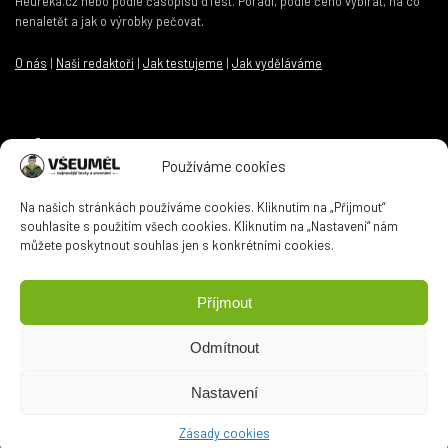
Heureka.cz nebo podle časopisu dTest. Poradí, podle čeho vybírat, na co
nenaletět a jak o výrobky pečovat.
O nás
|
Naši redaktoři
|
Jak testujeme
|
Jak vyděláváme
Informace
Používáme cookies
Kontakt
|
Zásady ochrany osobních údajů
|
Zásady cookies
Na našich stránkách používáme cookies. Kliknutím na „Přijmout“
souhlasíte s použitím všech cookies. Kliknutím na „Nastavení“ nám
můžete poskytnout souhlas jen s konkrétními cookies.
Kontaktní email
Příjmout
Odmítnout
Máte otázku? Kontaktujte nás na
info@vseumel.cz
Nastavení
Zásady cookies