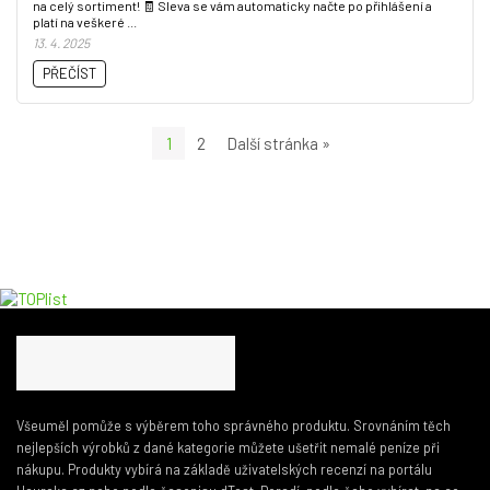
na celý sortiment! 🧾 Sleva se vám automaticky načte po přihlášení a
platí na veškeré ...
13. 4. 2025
PŘEČÍST
1
2
Další stránka »
Všeuměl pomůže s výběrem toho správného produktu. Srovnáním těch
nejlepších výrobků z dané kategorie můžete ušetřit nemalé peníze při
nákupu. Produkty vybírá na základě uživatelských recenzí na portálu