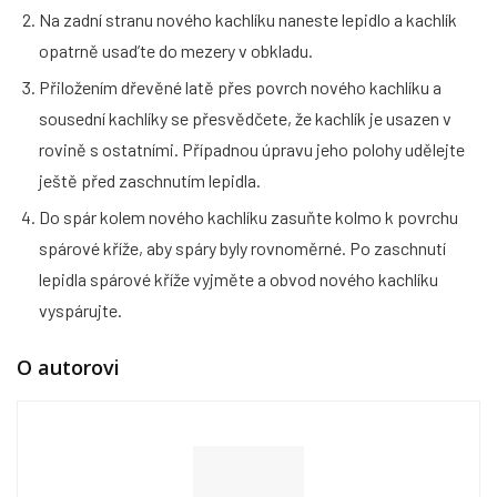
Na zadní stranu nového kachlíku naneste lepidlo a kachlík
opatrně usad’te do mezery v obkladu.
Přiložením dřevěné latě přes povrch nového kachlíku a
sousední kachlíky se přesvědčete, že kachlík je usazen v
rovině s ostatními. Případnou úpravu jeho polohy udělejte
ještě před zaschnutím lepidla.
Do spár kolem nového kachlíku zasuňte kolmo k povrchu
spárové kříže, aby spáry byly rovnoměrné. Po zaschnutí
lepidla spárové kříže vyjměte a obvod nového kachlíku
vyspárujte.
O autorovi