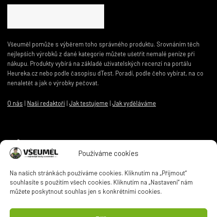
Všeuměl pomůže s výběrem toho správného produktu. Srovnáním těch
nejlepších výrobků z dané kategorie můžete ušetřit nemalé peníze při
nákupu. Produkty vybírá na základě uživatelských recenzí na portálu
Heureka.cz nebo podle časopisu dTest. Poradí, podle čeho vybírat, na co
nenaletět a jak o výrobky pečovat.
O nás
|
Naši redaktoři
|
Jak testujeme
|
Jak vyděláváme
Informace
Používáme cookies
Kontakt
|
Zásady ochrany osobních údajů
|
Zásady cookies
Na našich stránkách používáme cookies. Kliknutím na „Přijmout“
souhlasíte s použitím všech cookies. Kliknutím na „Nastavení“ nám
můžete poskytnout souhlas jen s konkrétními cookies.
Kontaktní email