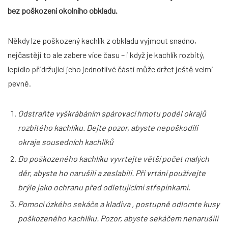
bez poškození okolního obkladu.
Někdy lze poškozený kachlík z obkladu vyjmout snadno,
nejčastěji to ale zabere více času – i když je kachlík rozbitý,
lepidlo přidržující jeho jednotlivé části může držet ještě velmi
pevně.
Odstraňte vyškrábáním spárovací hmotu podél okrajů
rozbitého kachlíku. Dejte pozor, abyste nepoškodili
okraje sousedních kachlíků
Do poškozeného kachlíku vyvrtejte větší počet malých
děr, abyste ho narušili a zeslabili. Při vrtání používejte
brýle jako ochranu před odletujícími střepinkami.
Pomocí úzkého sekáče a kladiva , postupně odlomte kusy
poškozeného kachlíku. Pozor, abyste sekáčem nenarušili