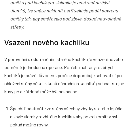
omítku pod kachlíkem. Jakmile je odstraněna část
úlomků, Ize snáze naklonit ostří sekáče podél povrchu
omítky tak, aby směřovalo pod zbylé, dosud neuvolněné
střepy.
Vsazení nového kachlíku
V porovnání s odstraněním starého kachlíku je vsazení nového
poměrně jednoduchá operace. Potřeba náhrady rozbitých
kachlíků je právě důvodem, proč se doporučuje schovat si po
obložení stěny několik kusů náhradních kachlíků; sehnat stejné
kusy po delší době může být nesnadné.
Špachtlí odstraňte ze stěny všechny zbytky starého lepidla
a zbylé úlomky rozbitého kachlíku, aby povrch omítky byl
pokud možno rovný.