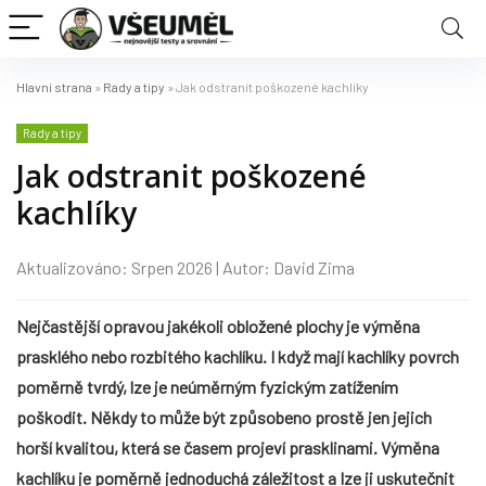
Hlavní strana
»
Rady a tipy
»
Jak odstranit poškozené kachlíky
Rady a tipy
Jak odstranit poškozené
kachlíky
Aktualizováno: Srpen 2026 | Autor: David Zima
Nejčastější opravou jakékoli obložené plochy je výměna
prasklého nebo rozbitého kachlíku. I když mají kachlíky povrch
poměrně tvrdý, lze je neúměrným fyzickým zatížením
poškodit. Někdy to může být způsobeno prostě jen jejich
horší kvalitou, která se časem projeví prasklinami. Výměna
kachlíku je poměrně jednoduchá záležitost a Ize ji uskutečnit