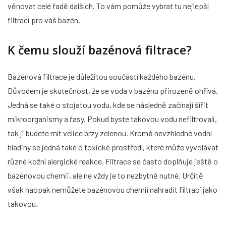
věnovat celé řadě dalších. To vám pomůže vybrat tu nejlepší
filtraci pro váš bazén.
K čemu slouží bazénová filtrace?
Bazénová filtrace je důležitou součástí každého bazénu.
Důvodem je skutečnost, že se voda v bazénu přirozeně ohřívá.
Jedná se také o stojatou vodu, kde se následně začínají šířit
mikroorganismy a řasy. Pokud byste takovou vodu nefiltrovali,
tak ji budete mít velice brzy zelenou. Kromě nevzhledné vodní
hladiny se jedná také o toxické prostředí, které může vyvolávat
různé kožní alergické reakce. Filtrace se často doplňuje ještě o
bazénovou chemii, ale ne vždy je to nezbytně nutné. Určitě
však naopak nemůžete bazénovou chemií nahradit filtraci jako
takovou.