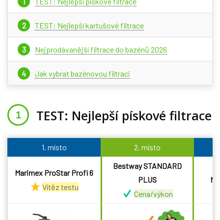
TEST: Nejlepší pískové filtrace
TEST: Nejlepší kartušové filtrace
Nejprodávanější filtrace do bazénů 2026
Jak vybrat bazénovou filtraci
TEST: Nejlepší pískové filtrace
1. místo
2. místo
Bestway STANDARD
Marimex ProStar Profi 6
PLUS
Ma
Vítěz testu
Cena/výkon