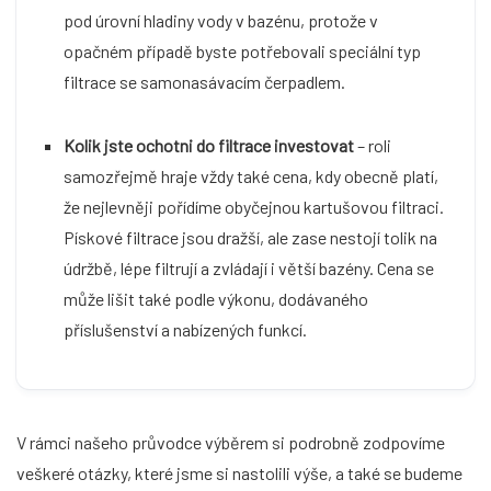
pod úrovní hladiny vody v bazénu, protože v
opačném případě byste potřebovali speciální typ
filtrace se samonasávacím čerpadlem.
Kolik jste ochotni do filtrace investovat
– roli
samozřejmě hraje vždy také cena, kdy obecně platí,
že nejlevněji pořídíme obyčejnou kartušovou filtraci.
Pískové filtrace jsou dražší, ale zase nestojí tolik na
údržbě, lépe filtrují a zvládají i větší bazény. Cena se
může lišit také podle výkonu, dodávaného
příslušenství a nabízených funkcí.
V rámci našeho průvodce výběrem si podrobně zodpovíme
veškeré otázky, které jsme si nastolili výše, a také se budeme