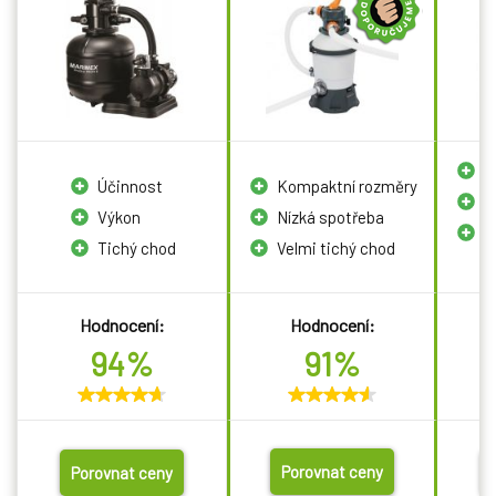
S
Účinnost
Kompaktní rozměry
J
Výkon
Nízká spotřeba
P
Tichý chod
Velmi tichý chod
p
Hodnocení:
Hodnocení:
94%
91%
Porovnat ceny
Porovnat ceny