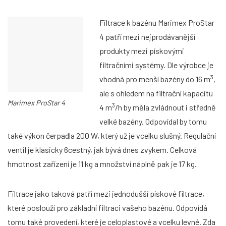
Filtrace k bazénu Marimex ProStar
4 patří mezi nejprodávanější
produkty mezi pískovými
filtračními systémy. Dle výrobce je
3
vhodná pro menší bazény do 16 m
,
ale s ohledem na filtrační kapacitu
Marimex ProStar 4
3
4 m
/h by měla zvládnout i středně
velké bazény. Odpovídal by tomu
také výkon čerpadla 200 W, který už je vcelku slušný. Regulační
ventil je klasicky 6cestný, jak bývá dnes zvykem. Celková
hmotnost zařízení je 11 kg a množství náplně pak je 17 kg.
Filtrace jako taková patří mezi jednodušší pískové filtrace,
které poslouží pro základní filtraci vašeho bazénu. Odpovídá
tomu také provedení, které je celoplastové a vcelku levné. Zda