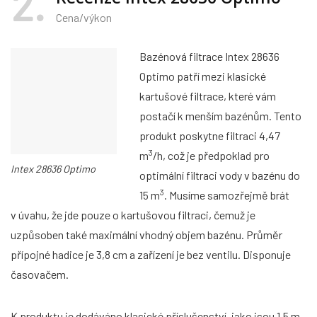
2
Cena/výkon
Bazénová filtrace Intex 28636
Optimo patří mezi klasické
kartušové filtrace, které vám
postačí k menším bazénům. Tento
produkt poskytne filtraci 4,47
3
m
/h, což je předpoklad pro
Intex 28636 Optimo
optimální filtraci vody v bazénu do
3
15 m
. Musíme samozřejmě brát
v úvahu, že jde pouze o kartušovou filtraci, čemuž je
uzpůsoben také maximální vhodný objem bazénu. Průměr
přípojné hadice je 3,8 cm a zařízení je bez ventilu. Disponuje
časovačem.
K produktu je dodáváno klasické příslušenství, jako jsou 1,5 m