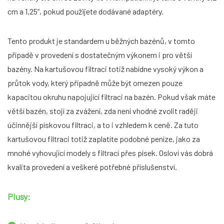
cm a 1,25“, pokud použijete dodávané adaptéry.
Tento produkt je standardem u běžných bazénů, v tomto
případě v provedení s dostatečným výkonem i pro větší
bazény. Na kartušovou filtraci totiž nabídne vysoký výkon a
průtok vody, který případně může být omezen pouze
kapacitou okruhu napojující filtraci na bazén. Pokud však máte
větší bazén, stojí za zvážení, zda není vhodné zvolit raději
účinnější pískovou filtraci, a to i vzhledem k ceně. Za tuto
kartušovou filtraci totiž zaplatíte podobné peníze, jako za
mnohé vyhovující modely s filtrací přes písek. Osloví vás dobrá
kvalita provedení a veškeré potřebné příslušenství.
Plusy: