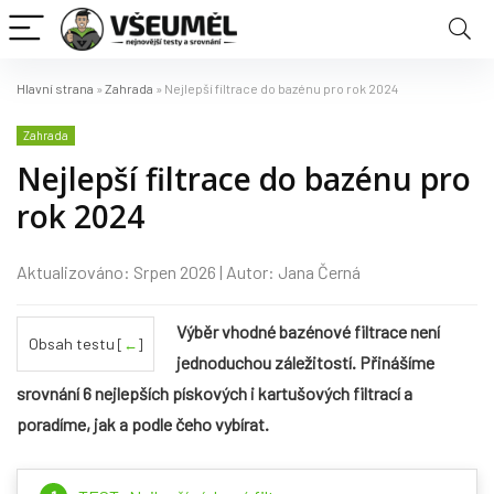
Hlavní strana
»
Zahrada
»
Nejlepší filtrace do bazénu pro rok 2024
Zahrada
Nejlepší filtrace do bazénu pro
rok 2024
Aktualizováno: Srpen 2026 | Autor: Jana Černá
Výběr vhodné bazénové filtrace není
Obsah testu
[
←
]
jednoduchou záležitostí. Přinášíme
srovnání 6 nejlepších pískových i kartušových filtrací a
poradíme, jak a podle čeho vybírat.