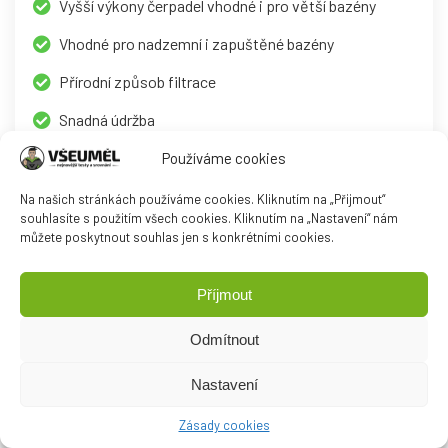
Vyšší výkony čerpadel vhodné i pro větší bazény
Vhodné pro nadzemní i zapuštěné bazény
Přírodní způsob filtrace
Snadná údržba
Používáme cookies
Nevýhody
Na našich stránkách používáme cookies. Kliknutím na „Přijmout“
souhlasíte s použitím všech cookies. Kliknutím na „Nastavení“ nám
Vyšší pořizovací cena
můžete poskytnout souhlas jen s konkrétními cookies.
Příjmout
Odmítnout
Kartušová filtrace
Nastavení
V případě kartušových filtrací se dnes jedná o stále méně
používané řešení. Důvodem je skutečnost, že tyto filtrace se
Zásady cookies