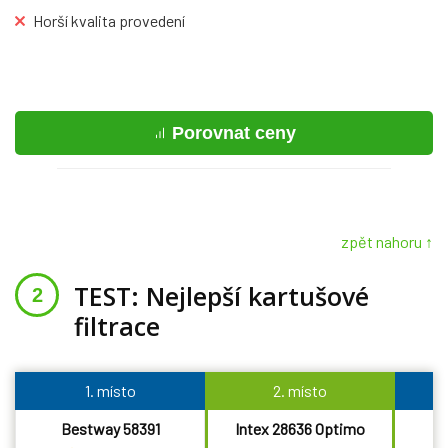
Horší kvalita provedení
Porovnat ceny
zpět nahoru ↑
TEST: Nejlepší kartušové
filtrace
1. místo
2. místo
Bestway 58391
Intex 28636 Optimo
I