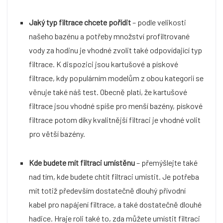
Jaký typ filtrace chcete pořídit
– podle velikosti
našeho bazénu a potřeby množství profiltrované
vody za hodinu je vhodné zvolit také odpovídající typ
filtrace. K dispozici jsou kartušové a pískové
filtrace, kdy populárním modelům z obou kategorií se
věnuje také náš test. Obecně platí, že kartušové
filtrace jsou vhodné spíše pro menší bazény, pískové
filtrace potom díky kvalitnější filtraci je vhodné volit
pro větší bazény.
Kde budete mít filtraci umístěnu
– přemýšlejte také
nad tím, kde budete chtít filtraci umístit. Je potřeba
mít totiž především dostatečně dlouhý přívodní
kabel pro napájení filtrace, a také dostatečně dlouhé
hadice. Hraje roli také to, zda můžete umístit filtraci