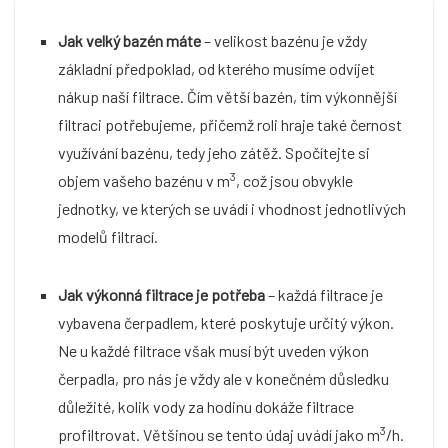
Jak velký bazén máte
– velikost bazénu je vždy
základní předpoklad, od kterého musíme odvíjet
nákup naší filtrace. Čím větší bazén, tím výkonnější
filtraci potřebujeme, přičemž roli hraje také černost
využívání bazénu, tedy jeho zátěž. Spočítejte si
3
objem vašeho bazénu v m
, což jsou obvykle
jednotky, ve kterých se uvádí i vhodnost jednotlivých
modelů filtrací.
Jak výkonná filtrace je potřeba
– každá filtrace je
vybavena čerpadlem, které poskytuje určitý výkon.
Ne u každé filtrace však musí být uveden výkon
čerpadla, pro nás je vždy ale v konečném důsledku
důležité, kolik vody za hodinu dokáže filtrace
3
profiltrovat. Většinou se tento údaj uvádí jako m
/h.