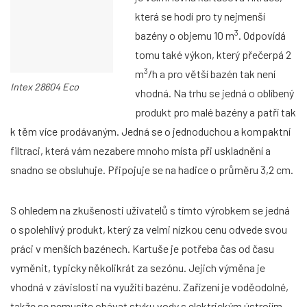
která se hodí pro ty nejmenší
3
bazény o objemu 10 m
. Odpovídá
tomu také výkon, který přečerpá 2
3
m
/h a pro větší bazén tak není
Intex 28604 Eco
vhodná. Na trhu se jedná o oblíbený
produkt pro malé bazény a patří tak
k těm více prodávaným. Jedná se o jednoduchou a kompaktní
filtraci, která vám nezabere mnoho místa při uskladnění a
snadno se obsluhuje. Připojuje se na hadice o průměru 3,2 cm.
S ohledem na zkušenosti uživatelů s tímto výrobkem se jedná
o spolehlivý produkt, který za velmi nízkou cenu odvede svou
práci v menších bazénech. Kartuše je potřeba čas od času
vyměnit, typicky několikrát za sezónu. Jejich výměna je
vhodná v závislosti na využití bazénu. Zařízení je voděodolné,
takže se nemusíte obávat styku vody s elektrickým ústrojím.