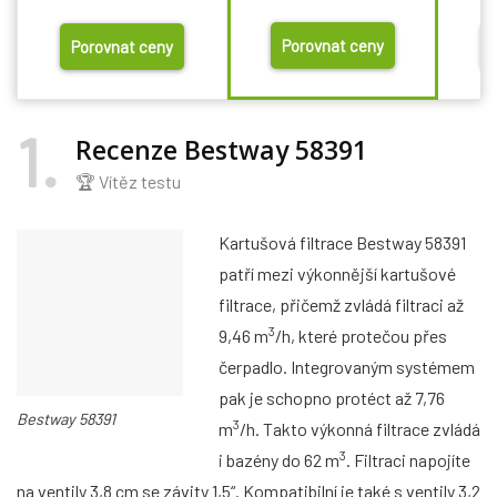
Porovnat ceny
Porovnat ceny
1
Recenze Bestway 58391
🏆 Vítěz testu
Kartušová filtrace Bestway 58391
patří mezi výkonnější kartušové
filtrace, přičemž zvládá filtraci až
3
9,46 m
/h, které protečou přes
čerpadlo. Integrovaným systémem
pak je schopno protéct až 7,76
Bestway 58391
3
m
/h. Takto výkonná filtrace zvládá
3
i bazény do 62 m
. Filtraci napojíte
na ventily 3,8 cm se závity 1,5“. Kompatibilní je také s ventily 3,2